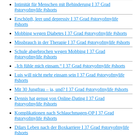
Intimität für Menschen mit Behinderung I 37 Grad
#storyofmylife #shorts
Erschöpft, leer und depressiv I 37 Grad #storyofmylife
#shorts
Mobbing wegen Diabetes I 37 Grad #storyofmylife #shorts
Missbrauch in der Therapie I 37 Grad #storyofmylife #shorts
Schule abgebrochen wegen Mobbing I 37 Grad
#storyofmylife #shorts
„Ich fühle mich einsam.“ I 37 Grad #storyofmylife #shorts
Luis will nicht mehr einsam sein I 37 Grad #storyofmylife
#shorts
Mit 30 Jungfrau – ja, und? I 37 Grad #storyofmylife #shorts
Dennis hat genug von Online-Dating I 37 Grad
#storyofmylife #shorts
Komplikationen nach Schlauchmagen-OP I 37 Grad
#storyofmylife #shorts
Dilars Leben nach der Boxkarriere I 37 Grad #storyofmylife
#shorts