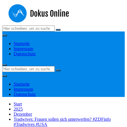
Zum
Inhalt
springen
Suchen
nach:
Startseite
Impressum
Datenschutz
Suchen
nach:
Startseite
Impressum
Datenschutz
Start
2025
Dezember
Tradwives: Frauen sollen sich unterwerfen? #ZDFinfo
#Tradwives #USA