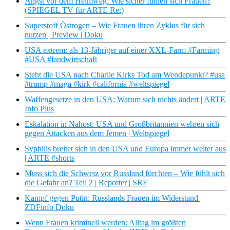
Angst vor dem Heimweg: Wie sicher fühlen sich Frauen?
(SPIEGEL TV für ARTE Re:)
Superstoff Östrogen – Wie Frauen ihren Zyklus für sich
nutzen | Preview | Doku
USA extrem: als 13-Jähriger auf einer XXL-Farm #Farming
#USA #landwirtschaft
Steht die USA nach Charlie Kirks Tod am Wendepunkt? #usa
#trump #maga #kirk #california #weltspiegel
Waffengesetze in den USA: Warum sich nichts ändert | ARTE
Info Plus
Eskalation in Nahost: USA und Großbritannien wehren sich
gegen Attacken aus dem Jemen | Weltspiegel
Syphilis breitet sich in den USA und Europa immer weiter aus
| ARTE #shorts
Muss sich die Schweiz vor Russland fürchten – Wie fühlt sich
die Gefahr an? Teil 2 | Reporter | SRF
Kampf gegen Putin: Russlands Frauen im Widerstand |
ZDFinfo Doku
Wenn Frauen kriminell werden: Alltag im größten