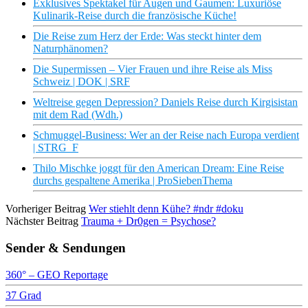
Exklusives Spektakel für Augen und Gaumen: Luxuriöse
Kulinarik-Reise durch die französische Küche!
Die Reise zum Herz der Erde: Was steckt hinter dem
Naturphänomen?
Die Supermissen – Vier Frauen und ihre Reise als Miss
Schweiz | DOK | SRF
Weltreise gegen Depression? Daniels Reise durch Kirgisistan
mit dem Rad (Wdh.)
Schmuggel-Business: Wer an der Reise nach Europa verdient
| STRG_F
Thilo Mischke joggt für den American Dream: Eine Reise
durchs gespaltene Amerika | ProSiebenThema
Vorheriger Beitrag
Wer stiehlt denn Kühe? #ndr #doku
Nächster Beitrag
Trauma + Dr0gen = Psychose?
Sender & Sendungen
360° – GEO Reportage
37 Grad