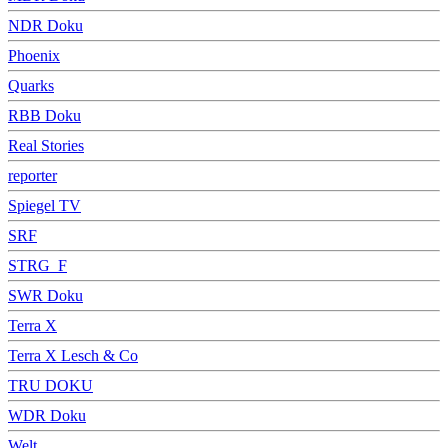
NDR Doku
Phoenix
Quarks
RBB Doku
Real Stories
reporter
Spiegel TV
SRF
STRG_F
SWR Doku
Terra X
Terra X Lesch & Co
TRU DOKU
WDR Doku
Welt