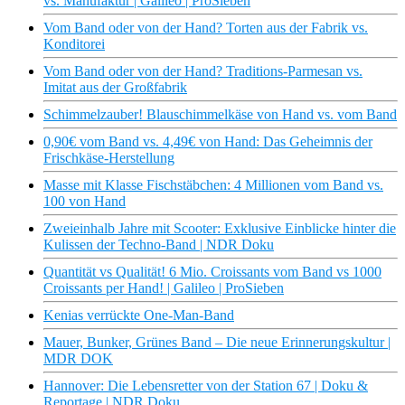
vs. Manufaktur | Galileo | ProSieben
Vom Band oder von der Hand? Torten aus der Fabrik vs.
Konditorei
Vom Band oder von der Hand? Traditions-Parmesan vs.
Imitat aus der Großfabrik
Schimmelzauber! Blauschimmelkäse von Hand vs. vom Band
0,90€ vom Band vs. 4,49€ von Hand: Das Geheimnis der
Frischkäse-Herstellung
Masse mit Klasse Fischstäbchen: 4 Millionen vom Band vs.
100 von Hand
Zweieinhalb Jahre mit Scooter: Exklusive Einblicke hinter die
Kulissen der Techno-Band | NDR Doku
Quantität vs Qualität! 6 Mio. Croissants vom Band vs 1000
Croissants per Hand! | Galileo | ProSieben
Kenias verrückte One-Man-Band
Mauer, Bunker, Grünes Band – Die neue Erinnerungskultur |
MDR DOK
Hannover: Die Lebensretter von der Station 67 | Doku &
Reportage | NDR Doku