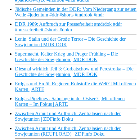
Jüdische Gemeinden in der DDR: Vom Niedergang zur neuen
Welle #judentum #ddr #shorts #mdrdok #mdr
DDR 1989: Aufbruch zur Pressefreiheit #mdrdok #ddr
#pressefreiheit #shorts #doku
Lenin, Stalin und der Große Terror – Die Geschichte der
Sowjetunion | MDR DOK
Supermacht, Kalter Krieg und Prager Frühling – Die
Geschichte der Sowjetunion | MDR DOK
Diesmal wirklich Teil 3: Gorbatschow und Perestroika – Die
Geschichte der Sowjetunion | MDR DOK
Erdgas und Erdöl: Regieren Rohstoffe die Welt? | Mit offenen
Karten | ARTE
Erdgas-Pipelines : Sabotage in der Ostsee? | Mit offenen
Karten – Im Fokus | ARTE
Zwischen Armut und Aufbruch: Zentralasien nach der
Sowjetunion | ZDFinfo Doku
Zwischen Armut und Aufbruch: Zentralasien nach der
Sowjetunion (REUPLOAD) | ZDFinfo Doku