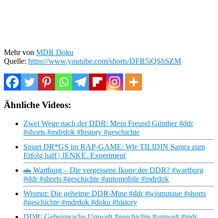
Mehr von
MDR Doku
Quelle:
https://www.youtube.com/shorts/DFR5iQShSZM
Ähnliche Videos:
Zwei Wege nach der DDR: Mein Freund Günther #ddr
#shorts #mdrdok #history #geschichte
Smart DR*GS im RAP-GAME: Wie TILIDIN Samra zum
Erfolg half | JENKE. Experiment
🚗 Wartburg – Die vergessene Ikone der DDR? #wartburg
#ddr #shorts #geschichte #automobile #mdrdok
Wismut: Die geheime DDR-Mine #ddr #wismutaue #shorts
#geschichte #mdrdok #doku #history
DDR: Geheimsache Umwelt #geschichte #umwelt #mdr