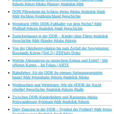
#shorts #short #doku #history #mdrdok #ddr
DDR Pflegeheim im Schloss #retro #doku #mdrdok #mdr
#ddr #schloss #ostdeutschland #geschichte
Wendezeit 1990: DDR-Fußballer vor dem Nichts? #ddr
#fußball #shorts #mdrdok #mdr #geschichte
Zurückgelassen in der DDR – Kinder ohne Eltern #mdrdok
#geschichte #ddr #kinder #doku #shorts
Von der Oktoberrevolution bis zum Zerfall der Sowjetunion:
Russlands Kriege (Teil 2) | ZDFinfo Doku
Welche Alternativen zu russischem Erdgas und Erdöl? | Mit
offenen Karten – Im Fokus | ARTE
Bahnfieber: Als die DDR ihr eigenes Strömungsgetriebe
baute! #ddr #eisenbahn #shorts #mdrdok #doku
Wettleuchten statt Wettrüsten: Wie die #DDR die Nacht
erhellte! #geschichte #mdrdok #shorts #halle
Zwischen DDR-Kinderliedern und Rassismus #doku
#einwanderung #vietnam #ddr #mdrdok #shorts
Dirty Dancing in der DDR – Symbol der Freiheit? #ddr #retro
#patrickswayze #mdrdok #mdr #doku