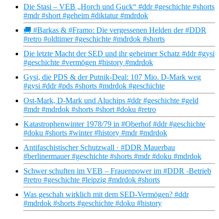
Die Stasi – VEB „Horch und Guck“ #ddr #geschichte #shorts
#mdr #short #geheim #diktatur #mdrdok
🚚 #Barkas & #Framo: Die vergessenen Helden der #DDR
#retro #oldtimer #geschichte #mdrdok #shorts
Die letzte Macht der SED und ihr geheimer Schatz #ddr #gysi
#geschichte #vermögen #history #mdrdok
Gysi, die PDS & der Putnik-Deal: 107 Mio. D-Mark weg
#gysi #ddr #pds #shorts #mdrdok #geschichte
Ost-Mark, D-Mark und Aluchips #ddr #geschichte #geld
#mdr #mdrdok #shorts #short #doku #retro
Katastrophenwinter 1978/79 in #Oberhof #ddr #geschichte
#doku #shorts #winter #history #mdr #mdrdok
Antifaschistischer Schutzwall · #DDR Mauerbau
#berlinermauer #geschichte #shorts #mdr #doku #mdrdok
Schwer schuften im VEB – Frauenpower im #DDR -Betrieb
#retro #geschichte #leipzig #mdrdok #shorts
Was geschah wirklich mit dem SED-Vermögen? #ddr
#mdrdok #shorts #geschichte #doku #history