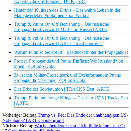
Experte Christof Franzen | DOK | SRF
Hinter den Kulissen des Zirkus – Das wahre Leben in der
Manege erleben #dokumentation #zirkus
Trump & Putins On-Off-Beziehung – Die russische
Propaganda ist verwirrt | Masha on Russia | ARTE
Trump & Putins On-Off-Beziehung – Die russische
Propaganda ist verwirrt | ARTE #mashaonrussia
Warum Putin so beliebt ist – das steckt hinter der Propaganda!
Protest, Propaganda und Putins Einfluss: Weißrussland von
innen | ZDFinfo Doku
Zwischen Militär-Freizeitpark und Desinformation: Putins
Propaganda-Maschine | ZDFinfo Doku
Das Erbe der Sowjetunion | TRACKS East | ARTE
Trump, Putin und ewige Kriege – Das Jahr 2025 | Tracks East
| ARTE
Vorheriger Beitrag
Trump vs. Fed: Das Ende der unabhängigen US-
Notenbank? | ARTE Hintergrund
Nächster Beitrag
Wochenbettdepression: "Ich fühlte keine Liebe" I
37 Grad #storyofmylife #shorts