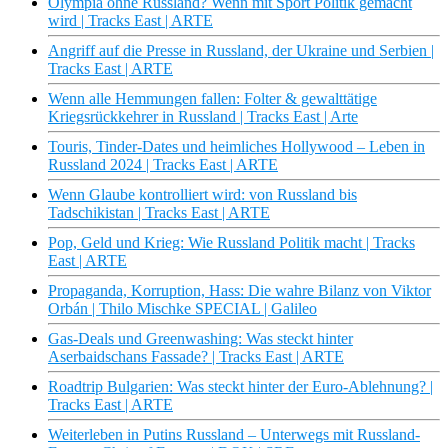
Olympia ohne Russland? Wenn mit Sport Politik gemacht
wird | Tracks East | ARTE
Angriff auf die Presse in Russland, der Ukraine und Serbien |
Tracks East | ARTE
Wenn alle Hemmungen fallen: Folter & gewalttätige
Kriegsrückkehrer in Russland | Tracks East | Arte
Touris, Tinder-Dates und heimliches Hollywood – Leben in
Russland 2024 | Tracks East | ARTE
Wenn Glaube kontrolliert wird: von Russland bis
Tadschikistan | Tracks East | ARTE
Pop, Geld und Krieg: Wie Russland Politik macht | Tracks
East | ARTE
Propaganda, Korruption, Hass: Die wahre Bilanz von Viktor
Orbán | Thilo Mischke SPECIAL | Galileo
Gas-Deals und Greenwashing: Was steckt hinter
Aserbaidschans Fassade? | Tracks East | ARTE
Roadtrip Bulgarien: Was steckt hinter der Euro-Ablehnung? |
Tracks East | ARTE
Weiterleben in Putins Russland – Unterwegs mit Russland-