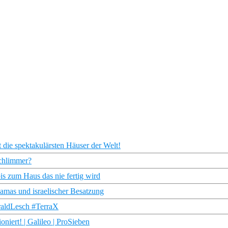
 die spektakulärsten Häuser der Welt!
chlimmer?
s zum Haus das nie fertig wird
amas und israelischer Besatzung
raldLesch #TerraX
niert! | Galileo | ProSieben