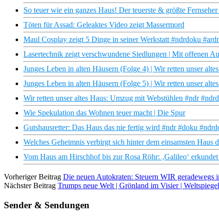
So teuer wie ein ganzes Haus! Der teuerste & größte Fernseher 
Töten für Assad: Geleaktes Video zeigt Massermord
Maul Cosplay zeigt 5 Dinge in seiner Werkstatt #ndrdoku #ard
Lasertechnik zeigt verschwundene Siedlungen | Mit offenen 
Junges Leben in alten Häusern (Folge 4) | Wir retten unser al
Junges Leben in alten Häusern (Folge 5) | Wir retten unser al
Wir retten unser altes Haus: Umzug mit Webstühlen #ndr #ndr
Wie Spekulation das Wohnen teuer macht | Die Spur
Gutshausretter: Das Haus das nie fertig wird #ndr #doku #ndrd
Welches Geheimnis verbirgt sich hinter dem einsamsten Haus de
Vom Haus am Hirschhof bis zur Rosa Röhr: ‚Galileo‘ erkundet 
Vorheriger Beitrag
Die neuen Autokraten: Steuern WIR geradewegs in
Nächster Beitrag
Trumps neue Welt | Grönland im Visier | Weltspiege
Sender & Sendungen