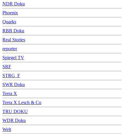
NDR Doku
Phoenix
Quarks
RBB Doku
Real Stories
reporter
Spiegel TV
SRF
STRG_F
SWR Doku
Terra X
Terra X Lesch & Co
TRU DOKU
WDR Doku
Welt