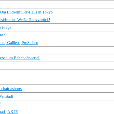
80m Lückenfüller-Haus in Tokyo
sident ins Weiße Haus zurück!
e Frage
rraX
n | Galileo | ProSieben
eben im Bahnhofsviertel!
chaft #shorts
eltstadt
E
load | ARTE