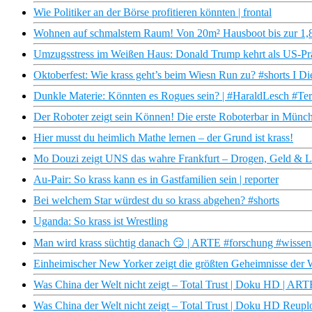
Wie Politiker an der Börse profitieren könnten | frontal
Wohnen auf schmalstem Raum! Von 20m² Hausboot bis zur 1,
Umzugsstress im Weißen Haus: Donald Trump kehrt als US-Prä
Oktoberfest: Wie krass geht’s beim Wiesn Run zu? #shorts I Di
Dunkle Materie: Könnten es Rogues sein? | #HaraldLesch #Te
Der Roboter zeigt sein Können! Die erste Roboterbar in Münche
Hier musst du heimlich Mathe lernen – der Grund ist krass!
Mo Douzi zeigt UNS das wahre Frankfurt – Drogen, Geld & L
Au-Pair: So krass kann es in Gastfamilien sein | reporter
Bei welchem Star würdest du so krass abgehen? #shorts
Uganda: So krass ist Wrestling
Man wird krass süchtig danach 😏 | ARTE #forschung #wissens
Einheimischer New Yorker zeigt die größten Geheimnisse der W
Was China der Welt nicht zeigt – Total Trust | Doku HD | ART
Was China der Welt nicht zeigt – Total Trust | Doku HD Reup