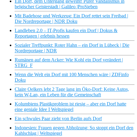
Ein Dorf, dem Untergang geweiht! Purer Vandalismus in
belgischer Geisterstadt | Galileo |ProSieben
Mit Badehose und Werkzeug: Ein Dorf rettet sein Freibad |
Die Nordreportage | NDR Doku
Landleben 2.0 – IT-Profis kaufen ein Dorf | Dokus &
Reportagen | erlebnis hessen
Sozialer Treffpunkt: Roter Hahn – ein Dorf in Lübeck | Die
Nordreportage | NDR
Rumänen auf dem Acker: Wie Kohl ein Dorf verändert |
STRG_F
Wenn die Welt ein Dorf mit 100 Menschen wäre | ZDFinfo
Doku
Claire Oelkers lebt 2 Tage lang im Öko-Dorf: Keine Autos,
kein W-Lan, ein Leben für die Gemeinschaft
Kolumbiens Plastikproblem ist riesig – aber ein Dorf hatte
eine geniale Idee I Weltspiegel
Ein schwules Paar zieht von Berlin aufs Dorf
Indonesien: Frauen gegen Abholzung: So stoppt ein Dorf den
Kahlschlag | Weltspiegel