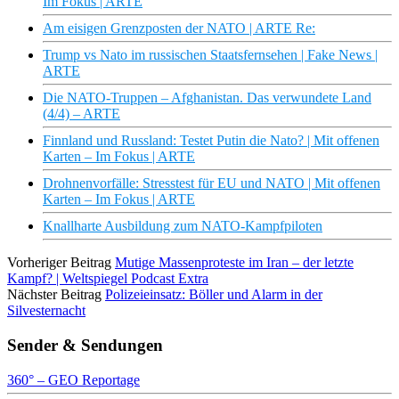
Im Fokus | ARTE
Am eisigen Grenzposten der NATO | ARTE Re:
Trump vs Nato im russischen Staatsfernsehen | Fake News |
ARTE
Die NATO-Truppen – Afghanistan. Das verwundete Land
(4/4) – ARTE
Finnland und Russland: Testet Putin die Nato? | Mit offenen
Karten – Im Fokus | ARTE
Drohnenvorfälle: Stresstest für EU und NATO | Mit offenen
Karten – Im Fokus | ARTE
Knallharte Ausbildung zum NATO-Kampfpiloten
Vorheriger Beitrag
Mutige Massenproteste im Iran – der letzte
Kampf? | Weltspiegel Podcast Extra
Nächster Beitrag
Polizeieinsatz: Böller und Alarm in der
Silvesternacht
Sender & Sendungen
360° – GEO Reportage