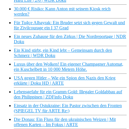
Hard Life | 2/6 | WDR Doku
30.000 € Risiko: Kann Anton mit seinem Kiosk reich
werden?
Für Tuğçe Albayrak: Ein Bruder setzt sich gegen Gewalt und
für Zivilcourage ein I 37 Grad
Ein neues Zuhause für den Zirkus | Die Nordreportage | NDR
Doku
Ein Kind stirbt, ein Kind lebt – Gemeinsam durch den
Schmerz | WDR Doku
Luxus über den Wolken! Ein eigener Champagner Automat,
ein Kuschelbett in 10 000 Metern Höhe.
USA gegen Hitler – Wie ein Spion den Nazis den Krieg
erklärte | Doku HD | ARTE
Lebensgefahr für ein Gramm Gold: Illegaler Goldabbau auf
den Philippinen | ZDFinfo Doku
Einsatz in der Ostukraine: Ein Pastor zwischen den Fronten
(SPIEGEL TV für ARTE Re:)
Die Donau: Ein Fluss für den ukrainischen Weizen | Mit
offenen Karten – Im Fokus | ARTE