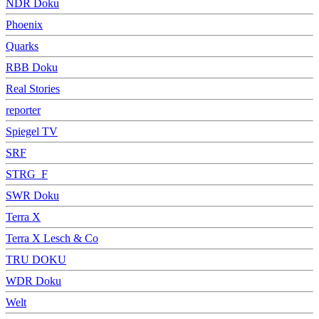
NDR Doku
Phoenix
Quarks
RBB Doku
Real Stories
reporter
Spiegel TV
SRF
STRG_F
SWR Doku
Terra X
Terra X Lesch & Co
TRU DOKU
WDR Doku
Welt