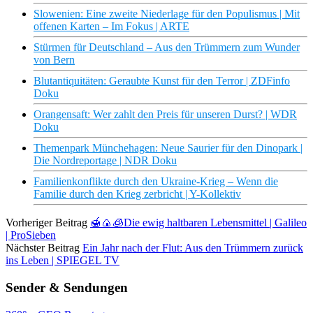
Slowenien: Eine zweite Niederlage für den Populismus | Mit
offenen Karten – Im Fokus | ARTE
Stürmen für Deutschland – Aus den Trümmern zum Wunder
von Bern
Blutantiquitäten: Geraubte Kunst für den Terror | ZDFinfo
Doku
Orangensaft: Wer zahlt den Preis für unseren Durst? | WDR
Doku
Themenpark Münchehagen: Neue Saurier für den Dinopark |
Die Nordreportage | NDR Doku
Familienkonflikte durch den Ukraine-Krieg – Wenn die
Familie durch den Krieg zerbricht | Y-Kollektiv
Vorheriger Beitrag
🍯🍙🧊Die ewig haltbaren Lebensmittel | Galileo
| ProSieben
Nächster Beitrag
Ein Jahr nach der Flut: Aus den Trümmern zurück
ins Leben | SPIEGEL TV
Sender & Sendungen