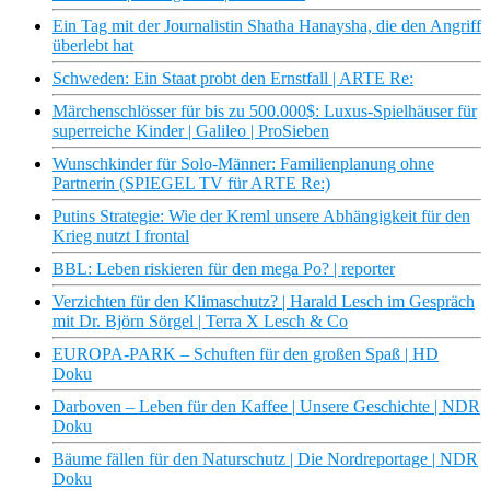
Ein Tag mit der Journalistin Shatha Hanaysha, die den Angriff
überlebt hat
Schweden: Ein Staat probt den Ernstfall | ARTE Re:
Märchenschlösser für bis zu 500.000$: Luxus-Spielhäuser für
superreiche Kinder | Galileo | ProSieben
Wunschkinder für Solo-Männer: Familienplanung ohne
Partnerin (SPIEGEL TV für ARTE Re:)
Putins Strategie: Wie der Kreml unsere Abhängigkeit für den
Krieg nutzt I frontal
BBL: Leben riskieren für den mega Po? | reporter
Verzichten für den Klimaschutz? | Harald Lesch im Gespräch
mit Dr. Björn Sörgel | Terra X Lesch & Co
EUROPA-PARK – Schuften für den großen Spaß | HD
Doku
Darboven – Leben für den Kaffee | Unsere Geschichte | NDR
Doku
Bäume fällen für den Naturschutz | Die Nordreportage | NDR
Doku