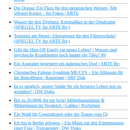
Die Donau: Ein Fluss für den ukrainischen Weizen | Mit
offenen Karten – Im Fokus | ARTE
Wasser für den Donbass: Kriegsalltag in der Ostukraine
(SPIEGEL TV für ARTE Re:)
Senioren am Steuer: Altersgrenze für den Führerschein?
(SPIEGEL TV für ARTE Re:)
Gibt die Hirn-OP Emely ein neues Leben? | Warum sind
psychische Krankheiten noch immer ein Tabu? #9
Ein Australier begeistert ein italienisches Dorf | ARTE Re:
Chronisches Fatigue-Syndrom ME/CFS – Ein Albtraum für
die Betroffenen | Reportage | SRF Dok
Ist es möglich, unsere Städte für ein besseres Leben neu zu
gestalten? | DW Doku
Bis zu 20.000€ für ein Sofa! Möbelmanufaktur &
Möbelgigant im Vergleich | Galileo | ProSieben
Ein Wald für Generationen oder der Traum vom Öl
Ich bin in Berlin geboren – Ein Mann mit den Erinnerungen
einer Frau | Transgender | DW Doku