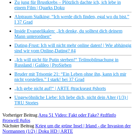
Zu jung für Brustkrebs – Plötzlich dachte ich, ich lebe in
einem Film | Quarks Doku
Alptraum Stalking: “Ich werde dich finden, egal wo du bist.”
I 37 Grad
Inside Evangelikalen: „Ich denke, du solltest dich deinem
Mann unterordnen“
Dating-Frust: Ich will nicht mehr online daten! | Wie abhängig
sind wir vom Online-Dating? #4
„Ich will nicht für Putin sterben!“ Teilmobilmachung in
Russland | Galileo | ProSieben
Bruder mit Trisomie 21: ​​“Ein Leben ohne ihn, kann ich mir
nicht vorstellen.” I stark! bei 37 Grad
„Ich gebe nicht auf!“ | ARTE #trackseast #shorts
Ungewöhnliche Liebe: Ich liebe dich, nicht dein Alter (1/3) |
TRU Stories
Vorheriger Beitrag
Area 51 Video: Fakt oder Fake? #zdfinfo
#roswell #ufos
Nächster Beitrag
Krieg um die grüne Insel | Irland - die Invasion der
Normannen (1/2) | Doku HD | ARTE