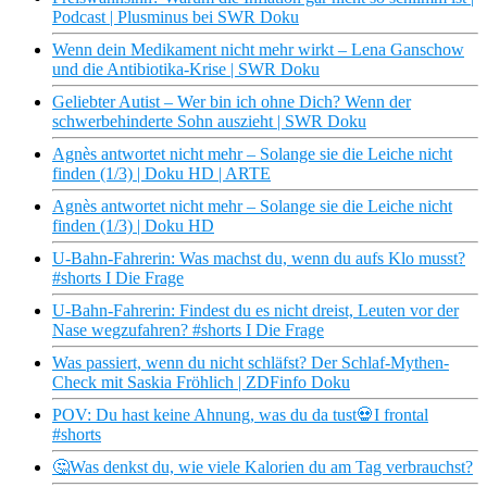
Podcast | Plusminus bei SWR Doku
Wenn dein Medikament nicht mehr wirkt – Lena Ganschow
und die Antibiotika-Krise | SWR Doku
Geliebter Autist – Wer bin ich ohne Dich? Wenn der
schwerbehinderte Sohn auszieht | SWR Doku
Agnès antwortet nicht mehr – Solange sie die Leiche nicht
finden (1/3) | Doku HD | ARTE
Agnès antwortet nicht mehr – Solange sie die Leiche nicht
finden (1/3) | Doku HD
U-Bahn-Fahrerin: Was machst du, wenn du aufs Klo musst?
#shorts I Die Frage
U-Bahn-Fahrerin: Findest du es nicht dreist, Leuten vor der
Nase wegzufahren? #shorts I Die Frage
Was passiert, wenn du nicht schläfst? Der Schlaf-Mythen-
Check mit Saskia Fröhlich | ZDFinfo Doku
POV: Du hast keine Ahnung, was du da tust💀I frontal
#shorts
🤔Was denkst du, wie viele Kalorien du am Tag verbrauchst?