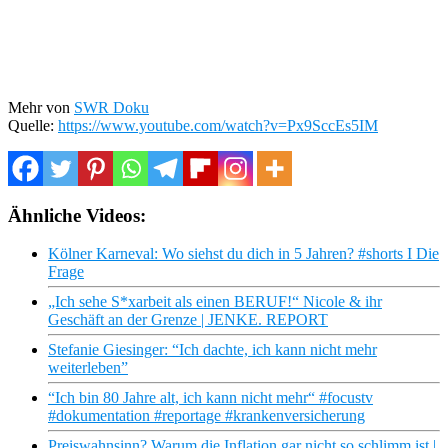
Mehr von
SWR Doku
Quelle:
https://www.youtube.com/watch?v=Px9SccEs5IM
Ähnliche Videos:
Kölner Karneval: Wo siehst du dich in 5 Jahren? #shorts I Die
Frage
„Ich sehe S*xarbeit als einen BERUF!“ Nicole & ihr
Geschäft an der Grenze | JENKE. REPORT
Stefanie Giesinger: “Ich dachte, ich kann nicht mehr
weiterleben”
“Ich bin 80 Jahre alt, ich kann nicht mehr“ #focustv
#dokumentation #reportage #krankenversicherung
Preiswahnsinn? Warum die Inflation gar nicht so schlimm ist |