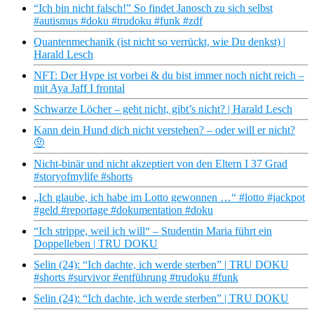
“Ich bin nicht falsch!” So findet Janosch zu sich selbst
#autismus #doku #trudoku #funk #zdf
Quantenmechanik (ist nicht so verrückt, wie Du denkst) |
Harald Lesch
NFT: Der Hype ist vorbei & du bist immer noch nicht reich –
mit Aya Jaff I frontal
Schwarze Löcher – geht nicht, gibt’s nicht? | Harald Lesch
Kann dein Hund dich nicht verstehen? – oder will er nicht?
🤨
Nicht-binär und nicht akzeptiert von den Eltern I 37 Grad
#storyofmylife #shorts
„Ich glaube, ich habe im Lotto gewonnen …“ #lotto #jackpot
#geld #reportage #dokumentation #doku
“Ich strippe, weil ich will“ – Studentin Maria führt ein
Doppelleben | TRU DOKU
Selin (24): “Ich dachte, ich werde sterben” | TRU DOKU
#shorts #survivor #entführung #trudoku #funk
Selin (24): “Ich dachte, ich werde sterben” | TRU DOKU