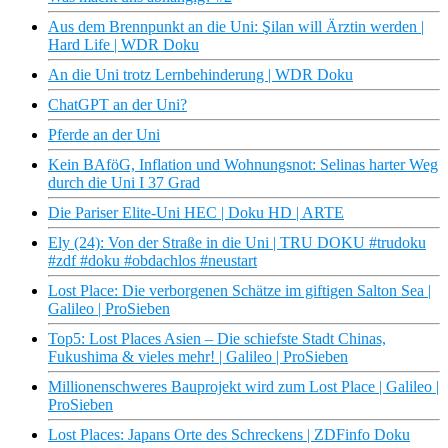
Aus dem Brennpunkt an die Uni: Şilan will Ärztin werden |
Hard Life | WDR Doku
An die Uni trotz Lernbehinderung | WDR Doku
ChatGPT an der Uni?
Pferde an der Uni
Kein BAföG, Inflation und Wohnungsnot: Selinas harter Weg
durch die Uni I 37 Grad
Die Pariser Elite-Uni HEC | Doku HD | ARTE
Ely (24): Von der Straße in die Uni | TRU DOKU #trudoku
#zdf #doku #obdachlos #neustart
Lost Place: Die verborgenen Schätze im giftigen Salton Sea |
Galileo | ProSieben
Top5: Lost Places Asien – Die schiefste Stadt Chinas,
Fukushima & vieles mehr! | Galileo | ProSieben
Millionenschweres Bauprojekt wird zum Lost Place | Galileo |
ProSieben
Lost Places: Japans Orte des Schreckens | ZDFinfo Doku