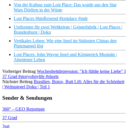
Von der Kulisse zum Lost Place: Das wurde aus den Star
Wars Dörfern in der Wüste
Lost Places #hinReisend #lostplace #mdr
Uniformen für zwei Weltkriege | Geisterfabrik | Lost Places |
Brandenburg | Doku
Vertikales Leben: Wie eine Insel im Südosten Chinas den
Platzmangel löst
Lost Places: John Wayne Insel und Königreich Musipán |
Abenteuer Leben
Vorheriger Beitrag
Wochenbettdepression: "Ich fühlte keine Liebe" I
37 Grad #storyofmylife #shorts
Nächster Beitrag
Brasilien, Botox, Butt Lift: Alles für die Schönheit
| Weltspiegel Doku | Teil 1
Sender & Sendungen
360° – GEO Reportage
37 Grad
3sat