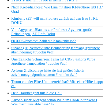
STRG_F überführt Pädo Erzieher I STRG_F
Nach Krebsdiagnose: Wie Lina mit ihrer KI-Prothese lebt I 37
Grad
Kimberly (25) will mit Prothese zurück auf den Bau | TRU
DOKU
Von Ägyptisch-Blau bis zur Prothese: Ägyptens große
Erfindungen | ZDFinfo Doku
60.000€-Prothese: Zahlt die Krankenkasse?
Silvana (26) versteckt ihre Behinderung jahrelang #prothese
#behinderung #trudoku #zdf
Unerträgliche Schmerzen: Tanja hat CRPS #shorts #crps
#prothese #amputation #trudoku #zdf
Ayleens Zivilcourage hätte sie fast getötet #shorts
#zivilcourage #prothese #mut #trudoku #zdf
Traum von der Elite-Uni unerreichbar? Mit seiner Hilfe klappt
es!
Dein Haustier geht mit in die Uni!
Alkoholsucht: Morgens schon Wein im Uni-Klo trinken! I
Was macht uns abhängig? #2