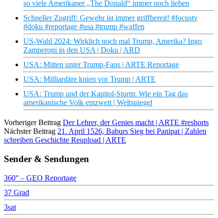
so viele Amerikaner „The Donald“ immer noch lieben
Schneller Zugriff: Gewehr ist immer griffbereit! #focustv
#doku #reportage #usa #trump #waffen
US-Wahl 2024: Wirklich noch mal Trump, Amerika? Ingo
Zamperoni in den USA | Doku | ARD
USA: Mitten unter Trump-Fans | ARTE Reportage
USA: Milliardäre knien vor Trump | ARTE
USA: Trump und der Kapitol-Sturm: Wie ein Tag das
amerikanische Volk entzweit | Weltspiegel
Vorheriger Beitrag
Der Lehrer, der Genies macht | ARTE #reshorts
Nächster Beitrag
21. April 1526, Baburs Sieg bei Panipat | Zahlen
schreiben Geschichte Reupload | ARTE
Sender & Sendungen
360° – GEO Reportage
37 Grad
3sat