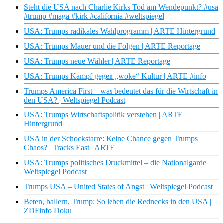
Steht die USA nach Charlie Kirks Tod am Wendepunkt? #usa
#trump #maga #kirk #california #weltspiegel
USA: Trumps radikales Wahlprogramm | ARTE Hintergrund
USA: Trumps Mauer und die Folgen | ARTE Reportage
USA: Trumps neue Wähler | ARTE Reportage
USA: Trumps Kampf gegen „woke“ Kultur | ARTE #info
Trumps America First – was bedeutet das für die Wirtschaft in
den USA? | Weltspiegel Podcast
USA: Trumps Wirtschaftspolitik verstehen | ARTE
Hintergrund
USA in der Schockstarre: Keine Chance gegen Trumps
Chaos? | Tracks East | ARTE
USA: Trumps politisches Druckmittel – die Nationalgarde |
Weltspiegel Podcast
Trumps USA – United States of Angst | Weltspiegel Podcast
Beten, ballern, Trump: So leben die Rednecks in den USA |
ZDFinfo Doku