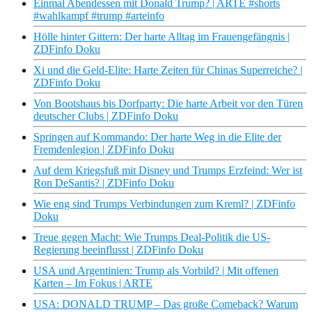
Einmal Abendessen mit Donald Trump? | ARTE #shorts
#wahlkampf #trump #arteinfo
Hölle hinter Gittern: Der harte Alltag im Frauengefängnis |
ZDFinfo Doku
Xi und die Geld-Elite: Harte Zeiten für Chinas Superreiche? |
ZDFinfo Doku
Von Bootshaus bis Dorfparty: Die harte Arbeit vor den Türen
deutscher Clubs | ZDFinfo Doku
Springen auf Kommando: Der harte Weg in die Elite der
Fremdenlegion | ZDFinfo Doku
Auf dem Kriegsfuß mit Disney und Trumps Erzfeind: Wer ist
Ron DeSantis? | ZDFinfo Doku
Wie eng sind Trumps Verbindungen zum Kreml? | ZDFinfo
Doku
Treue gegen Macht: Wie Trumps Deal-Politik die US-
Regierung beeinflusst | ZDFinfo Doku
USA und Argentinien: Trump als Vorbild? | Mit offenen
Karten – Im Fokus | ARTE
USA: DONALD TRUMP – Das große Comeback? Warum