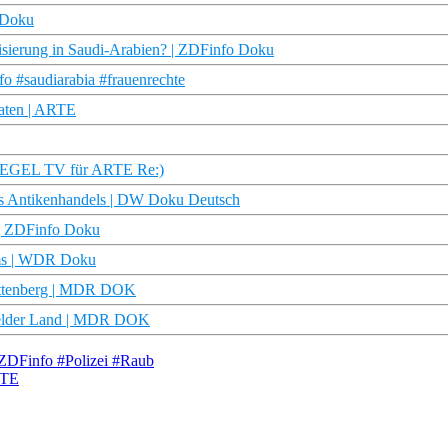
 Doku
isierung in Saudi-Arabien? | ZDFinfo Doku
o #saudiarabia #frauenrechte
Daten | ARTE
SPIEGEL TV für ARTE Re:)
des Antikenhandels | DW Doku Deutsch
 | ZDFinfo Doku
mms | WDR Doku
Wittenberg | MDR DOK
sfelder Land | MDR DOK
#ZDFinfo #Polizei #Raub
RTE