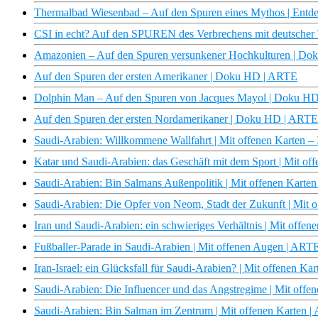
Thermalbad Wiesenbad – Auf den Spuren eines Mythos | En
CSI in echt? Auf den SPUREN des Verbrechens mit deutscher Ta
Amazonien – Auf den Spuren versunkener Hochkulturen | D
Auf den Spuren der ersten Amerikaner | Doku HD | ARTE
Dolphin Man – Auf den Spuren von Jacques Mayol | Doku H
Auf den Spuren der ersten Nordamerikaner | Doku HD | ARTE
Saudi-Arabien: Willkommene Wallfahrt | Mit offenen Karten 
Katar und Saudi-Arabien: das Geschäft mit dem Sport | Mit o
Saudi-Arabien: Bin Salmans Außenpolitik | Mit offenen Karte
Saudi-Arabien: Die Opfer von Neom, Stadt der Zukunft | Mit 
Iran und Saudi-Arabien: ein schwieriges Verhältnis | Mit offe
Fußballer-Parade in Saudi-Arabien | Mit offenen Augen | ART
Iran-Israel: ein Glücksfall für Saudi-Arabien? | Mit offenen K
Saudi-Arabien: Die Influencer und das Angstregime | Mit off
Saudi-Arabien: Bin Salman im Zentrum | Mit offenen Karten 