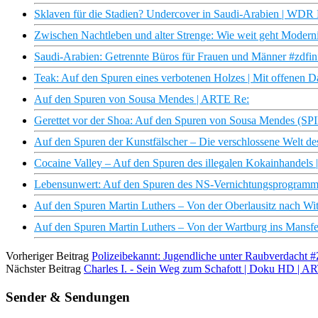
Sklaven für die Stadien? Undercover in Saudi-Arabien | WDR
Zwischen Nachtleben und alter Strenge: Wie weit geht Modern
Saudi-Arabien: Getrennte Büros für Frauen und Männer #zdfinf
Teak: Auf den Spuren eines verbotenen Holzes | Mit offenen 
Auf den Spuren von Sousa Mendes | ARTE Re:
Gerettet vor der Shoa: Auf den Spuren von Sousa Mendes (
Auf den Spuren der Kunstfälscher – Die verschlossene Welt 
Cocaine Valley – Auf den Spuren des illegalen Kokainhandels
Lebensunwert: Auf den Spuren des NS-Vernichtungsprogra
Auf den Spuren Martin Luthers – Von der Oberlausitz nach 
Auf den Spuren Martin Luthers – Von der Wartburg ins Man
Vorheriger Beitrag
Polizeibekannt: Jugendliche unter Raubverdacht 
Nächster Beitrag
Charles I. - Sein Weg zum Schafott | Doku HD | A
Sender & Sendungen