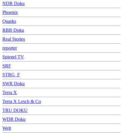
NDR Doku
Phoenix
Quarks
RBB Doku
Real Stories
reporter
Spiegel TV
SRF
STRG_F
SWR Doku
Terra X
Terra X Lesch & Co
TRU DOKU
WDR Doku
Welt