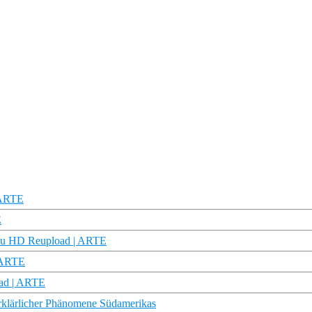
 ARTE
E
oku HD Reupload | ARTE
| ARTE
oad | ARTE
erklärlicher Phänomene Südamerikas