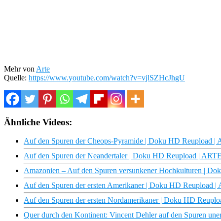
Mehr von
Arte
Quelle:
https://www.youtube.com/watch?v=vjlSZHcJhgU
Ähnliche Videos:
Auf den Spuren der Cheops-Pyramide | Doku HD Reupload |
Auf den Spuren der Neandertaler | Doku HD Reupload | ART
Amazonien – Auf den Spuren versunkener Hochkulturen | D
Auf den Spuren der ersten Amerikaner | Doku HD Reupload 
Auf den Spuren der ersten Nordamerikaner | Doku HD Reupl
Quer durch den Kontinent: Vincent Dehler auf den Spuren un