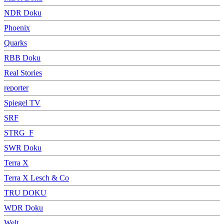
NDR Doku
Phoenix
Quarks
RBB Doku
Real Stories
reporter
Spiegel TV
SRF
STRG_F
SWR Doku
Terra X
Terra X Lesch & Co
TRU DOKU
WDR Doku
Welt