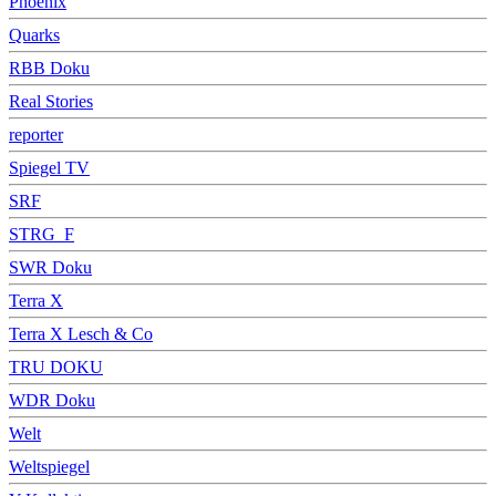
Phoenix
Quarks
RBB Doku
Real Stories
reporter
Spiegel TV
SRF
STRG_F
SWR Doku
Terra X
Terra X Lesch & Co
TRU DOKU
WDR Doku
Welt
Weltspiegel