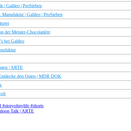
k | Galileo | ProSieben
 Manufaktur | Galileo | ProSieben
torei
on der Meister-Chocolatière
s bei Galileo
anufaktur
Augen | ARTE
| Entdecke den Osten | MDR DOK
k
ofi
d #storyofmylife #shorts
Saloon Talk | ARTE