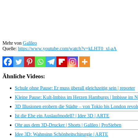
Mehr von
Galileo
Quelle:
https://www.youtube.com/watch?v=kLHT0_xl-aA
Ähnliche Videos:
Schule ohne Pause: Er muss überall gleichzeitig sein | reporter
Kleine Pause: Kult-Imbiss im Herzen Hamburgs | Imbisse im
3D Illusionen erobern die Städte – von Tokio bis London revol
Ist die Ehe ein Auslaufmodell? | Idee 3D | ARTE
Ohr aus dem 3D-Drucker | Shorts | Galileo | ProSieben
Idee 3D: Wahnsinn Schönheitschirurgie | ARTE