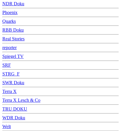
NDR Doku
Phoenix
Quarks
RBB Doku
Real Stories
reporter
Spiegel TV
SRF
STRG_F
SWR Doku
Terra X
Terra X Lesch & Co
TRU DOKU
WDR Doku
Welt