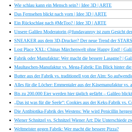
Wie schlau kann ein Mensch sein? | Idee 3D | ARTE
Das Fernsehen blickt nach vorn | Idee 3D | ARTE
Ein Rückschlag nach #MeToo? | Idee 3D | ARTE
Unsere Galileo Moderatorin @fundavanroy ist zum Gesicht der 
SNEAKER aus dem 3D-Drucker? Der neue Trend der STARS!
Lost Place XXL: Chinas Märchenwelt ohne Happy End! | Gali
Fabrik oder Manufaktur: Wer macht die bessere Lasagne? | Gali
Maultaschen-Manufaktur vs. Mega-Fabrik: Ein Blick hinter die
Butter aus der Fabrik vs. traditionell von der Alm: So aufwendig
Alles für die Löcher: Emmentaler aus der Käsemanufaktur vs. a
Bis zu 200.000 Eier werden hier täglich gefärbt – Galileo blickt
„Das ist was für die Seele“: Cookies aus der Keks-Fabrik vs.
Die Antibiotika-Fabrik des Westens: Wie wird Penicillin hergest
Wiener Schnitzel vs. Schnitzel Wiener Art: Die Unterschiede
Weltmeister gegen Fabrik: Wer macht die bessere Pizza?