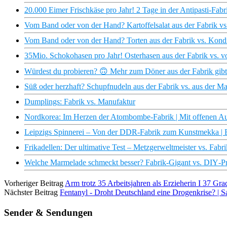
20.000 Eimer Frischkäse pro Jahr! 2 Tage in der Antipasti-Fabri
Vom Band oder von der Hand? Kartoffelsalat aus der Fabrik vs.
Vom Band oder von der Hand? Torten aus der Fabrik vs. Kondi
35Mio. Schokohasen pro Jahr! Osterhasen aus der Fabrik vs. v
Würdest du probieren? 🙃 Mehr zum Döner aus der Fabrik gibt’
Süß oder herzhaft? Schupfnudeln aus der Fabrik vs. aus der M
Dumplings: Fabrik vs. Manufaktur
Nordkorea: Im Herzen der Atombombe-Fabrik | Mit offenen 
Leipzigs Spinnerei – Von der DDR-Fabrik zum Kunstmekka 
Frikadellen: Der ultimative Test – Metzgerweltmeister vs. Fabri
Welche Marmelade schmeckt besser? Fabrik‑Gigant vs. DIY‑Pr
Vorheriger Beitrag
Arm trotz 35 Arbeitsjahren als Erzieherin I 37 Gra
Nächster Beitrag
Fentanyl - Droht Deutschland eine Drogenkrise? | 
Sender & Sendungen