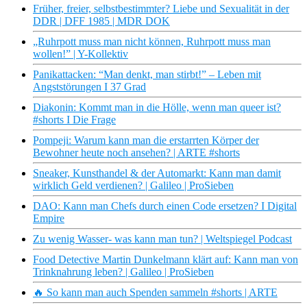
Früher, freier, selbstbestimmter? Liebe und Sexualität in der
DDR | DFF 1985 | MDR DOK
„Ruhrpott muss man nicht können, Ruhrpott muss man
wollen!” | Y-Kollektiv
Panikattacken: “Man denkt, man stirbt!” – Leben mit
Angststörungen I 37 Grad
Diakonin: Kommt man in die Hölle, wenn man queer ist?
#shorts I Die Frage
Pompeji: Warum kann man die erstarrten Körper der
Bewohner heute noch ansehen? | ARTE #shorts
Sneaker, Kunsthandel & der Automarkt: Kann man damit
wirklich Geld verdienen? | Galileo | ProSieben
DAO: Kann man Chefs durch einen Code ersetzen? I Digital
Empire
Zu wenig Wasser- was kann man tun? | Weltspiegel Podcast
Food Detective Martin Dunkelmann klärt auf: Kann man von
Trinknahrung leben? | Galileo | ProSieben
🔥 So kann man auch Spenden sammeln #shorts | ARTE