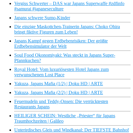
Vergiss Schwerter – DAS war Japans Superwaffe #zdfinfo
#samurai #japaneseculture
Japans schwere Sumo-Kinder
Die einzige Maskottchen-Trainerin Japans: Choko Ohira
bringt fiktive Figuren zum Leben!
Japans Kampf gegen Erdbebenrisiken: Der größte
Erdbebensimulator der Welt
Soul Food Okonomiyaki: Was steckt in Japans Super-
Pfannkuchen?
Royal Hotel: Vom luxuriösesten Hotel Japans zum
verwunschenen Lost Place
Yakuza, Japans Mafia (1/2) | Doku HD | ARTE
Yakuza, Japans Mafia (2/2) | Doku HD | ARTE
Feuernudeln und Teddy-Onsen: Die verrücktesten
Restaurants Japans
HEILIGER SCHEIN: Westliche „Priester“ für Japans
Traumhochzeiten | Galileo
Unterirdisches Gleis und Windkanal: Der TIEFSTE Bahnhof