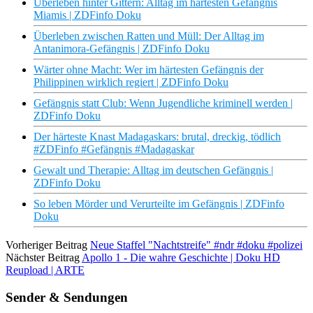
Überleben hinter Gittern: Alltag im härtesten Gefängnis
Miamis | ZDFinfo Doku
Überleben zwischen Ratten und Müll: Der Alltag im
Antanimora-Gefängnis | ZDFinfo Doku
Wärter ohne Macht: Wer im härtesten Gefängnis der
Philippinen wirklich regiert | ZDFinfo Doku
Gefängnis statt Club: Wenn Jugendliche kriminell werden |
ZDFinfo Doku
Der härteste Knast Madagaskars: brutal, dreckig, tödlich
#ZDFinfo #Gefängnis #Madagaskar
Gewalt und Therapie: Alltag im deutschen Gefängnis |
ZDFinfo Doku
So leben Mörder und Verurteilte im Gefängnis | ZDFinfo
Doku
Vorheriger Beitrag
Neue Staffel "Nachtstreife" #ndr #doku #polizei
Nächster Beitrag
Apollo 1 - Die wahre Geschichte | Doku HD
Reupload | ARTE
Sender & Sendungen