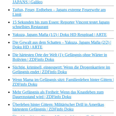
JAPANS | Galileo
Taifun, Feuer, Erdbeben – Japans extreme Feuerwehr am
Limit
15 Sekunden bis zum Essen: Reporter Vincent testet Japans
schnellstes Restaurant
Yakuza, Japans Mafia (1/2) | Doku HD Reupload | ARTE
Die Gewalt aus dem Schatten – Yakuza, Japans Mafia (2/2) |
Doku HD | ARTE
Die härtesten Orte der Welt (1): Gefängnis ohne Wärter in
Bolivien | ZDFinfo Doku
Süchtig, kriminell, eingesperrt: Wenn die Drogenkarriere im
Gefängnis endet | ZDFinfo Doku
Wenn Mama im Gefängnis sitzt: Familienleben hinter Gittern |
ZDFinfo Doku
Mehr Gefängnis als Freiheit: Wenn das Knastleben zum
Dauerzustand wird | ZDFinfo Doku
Überleben hinter Gittern: Militärischer Drill in Amerikas
härtestem Gefängnis | ZDFinfo Doku