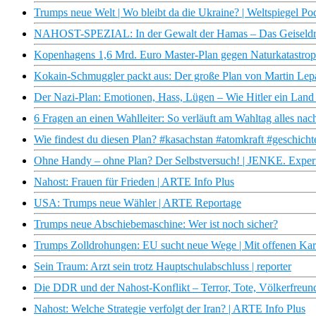
Trumps neue Welt | Wo bleibt da die Ukraine? | Weltspiegel Po
NAHOST-SPEZIAL: In der Gewalt der Hamas – Das Geiseld
Kopenhagens 1,6 Mrd. Euro Master-Plan gegen Naturkatastroph
Kokain-Schmuggler packt aus: Der große Plan von Martin Le
Der Nazi-Plan: Emotionen, Hass, Lügen – Wie Hitler ein Land 
6 Fragen an einen Wahlleiter: So verläuft am Wahltag alles nac
Wie findest du diesen Plan? #kasachstan​ #atomkraft​ #geschicht
Ohne Handy – ohne Plan? Der Selbstversuch! | JENKE. Exper
Nahost: Frauen für Frieden | ARTE Info Plus
USA: Trumps neue Wähler | ARTE Reportage
Trumps neue Abschiebemaschine: Wer ist noch sicher?
Trumps Zolldrohungen: EU sucht neue Wege | Mit offenen Ka
Sein Traum: Arzt sein trotz Hauptschulabschluss | reporter
Die DDR und der Nahost-Konflikt – Terror, Tote, Völkerfre
Nahost: Welche Strategie verfolgt der Iran? | ARTE Info Plus