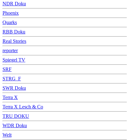
NDR Doku
Phoenix
Quarks
RBB Doku
Real Stories
reporter
Spiegel TV
SRF
STRG_F
SWR Doku
Terra X
Terra X Lesch & Co
TRU DOKU
WDR Doku
Welt