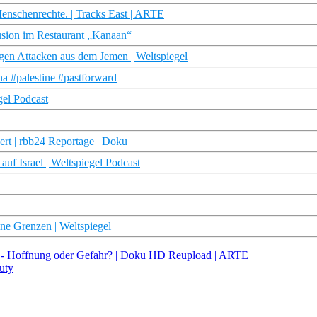
nschenrechte. | Tracks East | ARTE
sion im Restaurant „Kanaan“
gen Attacken aus dem Jemen | Weltspiegel
na #palestine #pastforward
gel Podcast
ert | rbb24 Reportage | Doku
auf Israel | Weltspiegel Podcast
ine Grenzen | Weltspiegel
i - Hoffnung oder Gefahr? | Doku HD Reupload | ARTE
uty