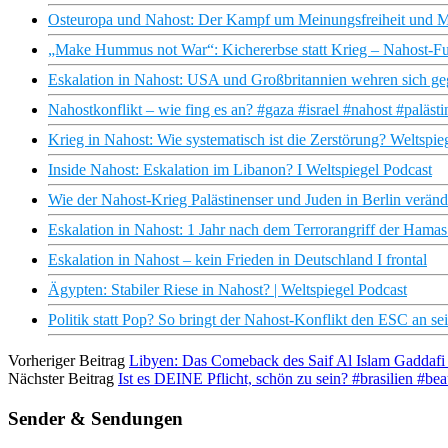
Osteuropa und Nahost: Der Kampf um Meinungsfreiheit und Me
„Make Hummus not War“: Kichererbse statt Krieg – Nahost-Fu
Eskalation in Nahost: USA und Großbritannien wehren sich ge
Nahostkonflikt – wie fing es an? #gaza #israel #nahost #palästi
Krieg in Nahost: Wie systematisch ist die Zerstörung? Weltspie
Inside Nahost: Eskalation im Libanon? I Weltspiegel Podcast
Wie der Nahost-Krieg Palästinenser und Juden in Berlin veränd
Eskalation in Nahost: 1 Jahr nach dem Terrorangriff der Hamas 
Eskalation in Nahost – kein Frieden in Deutschland I frontal
Ägypten: Stabiler Riese in Nahost? | Weltspiegel Podcast
Politik statt Pop? So bringt der Nahost-Konflikt den ESC an se
Vorheriger Beitrag
Libyen: Das Comeback des Saif Al Islam Gaddaf
Nächster Beitrag
Ist es DEINE Pflicht, schön zu sein? #brasilien #bea
Sender & Sendungen