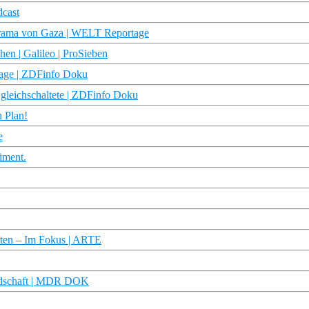
dcast
rama von Gaza | WELT Reportage
en | Galileo | ProSieben
page | ZDFinfo Doku
gleichschaltete | ZDFinfo Doku
h Plan!
e
iment.
rten – Im Fokus | ARTE
undschaft | MDR DOK