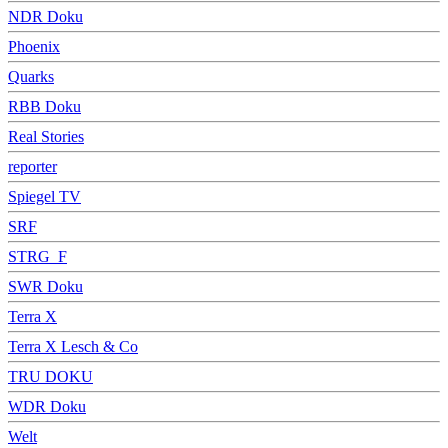
NDR Doku
Phoenix
Quarks
RBB Doku
Real Stories
reporter
Spiegel TV
SRF
STRG_F
SWR Doku
Terra X
Terra X Lesch & Co
TRU DOKU
WDR Doku
Welt