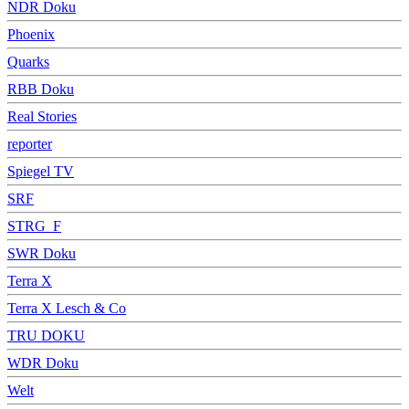
NDR Doku
Phoenix
Quarks
RBB Doku
Real Stories
reporter
Spiegel TV
SRF
STRG_F
SWR Doku
Terra X
Terra X Lesch & Co
TRU DOKU
WDR Doku
Welt