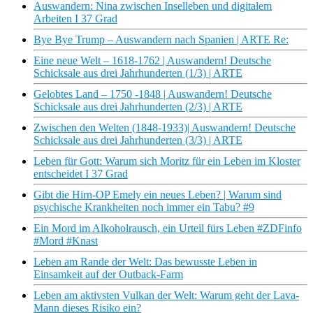
Auswandern: Nina zwischen Inselleben und digitalem
Arbeiten I 37 Grad
Bye Bye Trump – Auswandern nach Spanien | ARTE Re:
Eine neue Welt – 1618-1762 | Auswandern! Deutsche
Schicksale aus drei Jahrhunderten (1/3) | ARTE
Gelobtes Land – 1750 -1848 | Auswandern! Deutsche
Schicksale aus drei Jahrhunderten (2/3) | ARTE
Zwischen den Welten (1848-1933)| Auswandern! Deutsche
Schicksale aus drei Jahrhunderten (3/3) | ARTE
Leben für Gott: Warum sich Moritz für ein Leben im Kloster
entscheidet I 37 Grad
Gibt die Hirn-OP Emely ein neues Leben? | Warum sind
psychische Krankheiten noch immer ein Tabu? #9
Ein Mord im Alkoholrausch, ein Urteil fürs Leben #ZDFinfo
#Mord #Knast
Leben am Rande der Welt: Das bewusste Leben in
Einsamkeit auf der Outback-Farm
Leben am aktivsten Vulkan der Welt: Warum geht der Lava-
Mann dieses Risiko ein?