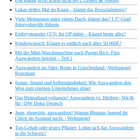
Das klappt ja oft schon nicht bei 2 Leuten 🙈 #shorts
Lukas drittes Mal im Knast – klappt das Resozialisieren?
Viele Meinungen unter einem Dach- klappt das? I 37 Grad
#storyofmylife #shorts
Embryotransfer (2/3): Im OP dabei – Klappt heute alles?
Kinderwunsch: Klappt es endlich nach über 50.000€?
Mit der Mini-Waschmaschine nach Puerto Rico: Fürs
Auswandern belohnt – Teil 1
Auswandern im Alter: Rente in Griechenland | Weltspiegel
Reportage
Sonne, Strand und Selbstständigkeit: Wie Auswandern den
Weg zum eigenen Unternehmen ebnet
Das Heimatland verlassen? Auswandern vs. Bleiben | Wir &
Ihr | DW Doku Deutsch
Jung, ehrgeizig, auswandern! Warum Bhutans Jugend ihr
Glück im Ausland sucht. | Weltspiegel
Top-Gehalt oder teures Pflaster: Lohnt sich das Auswandern
in die Schweiz?