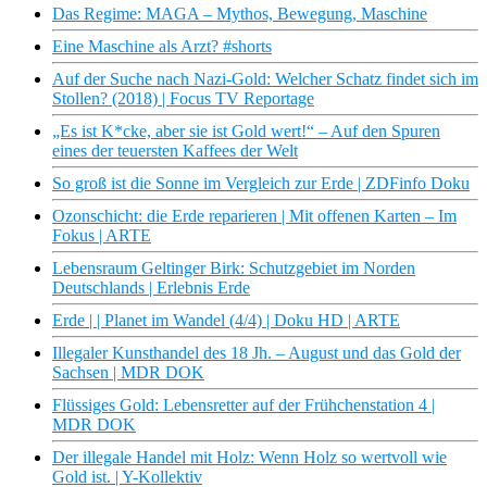
Das Regime: MAGA – Mythos, Bewegung, Maschine
Eine Maschine als Arzt? #shorts
Auf der Suche nach Nazi-Gold: Welcher Schatz findet sich im
Stollen? (2018) | Focus TV Reportage
„Es ist K*cke, aber sie ist Gold wert!“ – Auf den Spuren
eines der teuersten Kaffees der Welt
So groß ist die Sonne im Vergleich zur Erde | ZDFinfo Doku
Ozonschicht: die Erde reparieren | Mit offenen Karten – Im
Fokus | ARTE
Lebensraum Geltinger Birk: Schutzgebiet im Norden
Deutschlands | Erlebnis Erde
Erde | | Planet im Wandel (4/4) | Doku HD | ARTE
Illegaler Kunsthandel des 18 Jh. – August und das Gold der
Sachsen | MDR DOK
Flüssiges Gold: Lebensretter auf der Frühchenstation 4 |
MDR DOK
Der illegale Handel mit Holz: Wenn Holz so wertvoll wie
Gold ist. | Y-Kollektiv