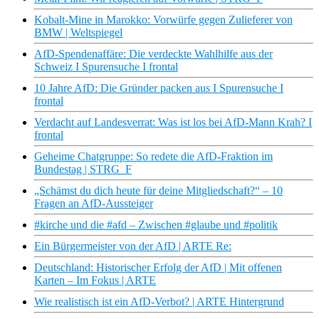
Kobalt-Mine in Marokko: Vorwürfe gegen Zulieferer von
BMW | Weltspiegel
AfD-Spendenaffäre: Die verdeckte Wahlhilfe aus der
Schweiz I Spurensuche I frontal
10 Jahre AfD: Die Gründer packen aus I Spurensuche I
frontal
Verdacht auf Landesverrat: Was ist los bei AfD-Mann Krah? I
frontal
Geheime Chatgruppe: So redete die AfD-Fraktion im
Bundestag | STRG_F
„Schämst du dich heute für deine Mitgliedschaft?“ – 10
Fragen an AfD-Aussteiger
#kirche und die #afd – Zwischen #glaube und #politik
Ein Bürgermeister von der AfD | ARTE Re:
Deutschland: Historischer Erfolg der AfD | Mit offenen
Karten – Im Fokus | ARTE
Wie realistisch ist ein AfD-Verbot? | ARTE Hintergrund