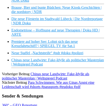
NDR Doku
Brause, Bier und bunte Büdchen: Neue Kiosk-Geschichten |
die nordstory | NDR
Die neue Försterin im Stadtwald Lübeck | Die Nordreportage
| NDR Doku
Endometriose – Hoffnung auf neue Therapien | Doku HD |
ARTE
Premiere auf hoher See: Lohnt sich das neue
Kreuzfahrtschiff? | SPIEGEL TV für Sat.1
Neue Staffel „Nachtstreife“ #ndr #doku #polizei
Chinas neue Landwirte: Fake-Idylle als politischer Masterplan
| Weltspiegel Podcast
Vorheriger Beitrag
Chinas neue Landwirte: Fake-Idylle als
politischer Masterplan | Weltspiegel Podcast
Nächster Beitrag
Para Schwimmen: Wie aus Ginas Angst eine
Leidenschaft wird #shorts #parasports #trudoku #zdf
Sender & Sendungen
360° – GEO Reportage