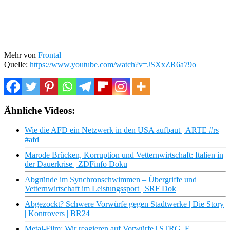
Mehr von
Frontal
Quelle:
https://www.youtube.com/watch?v=JSXxZR6a79o
Ähnliche Videos:
Wie die AFD ein Netzwerk in den USA aufbaut | ARTE #rs
#afd
Marode Brücken, Korruption und Vetternwirtschaft: Italien in
der Dauerkrise | ZDFinfo Doku
Abgründe im Synchronschwimmen – Übergriffe und
Vetternwirtschaft im Leistungssport | SRF Dok
Abgezockt? Schwere Vorwürfe gegen Stadtwerke | Die Story
| Kontrovers | BR24
Metal-Film: Wir reagieren auf Vorwürfe | STRG_F