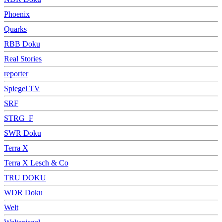
Phoenix
Quarks
RBB Doku
Real Stories
reporter
Spiegel TV
SRF
STRG_F
SWR Doku
Terra X
Terra X Lesch & Co
TRU DOKU
WDR Doku
Welt