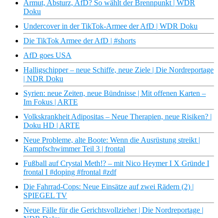
Armut, Absturz, AfD? So wählt der Brennpunkt | WDR
Doku
Undercover in der TikTok-Armee der AfD | WDR Doku
Die TikTok Armee der AfD | #shorts
AfD goes USA
Halligschipper – neue Schiffe, neue Ziele | Die Nordreportage
| NDR Doku
Syrien: neue Zeiten, neue Bündnisse | Mit offenen Karten –
Im Fokus | ARTE
Volkskrankheit Adipositas – Neue Therapien, neue Risiken? |
Doku HD | ARTE
Neue Probleme, alte Boote: Wenn die Ausrüstung streikt |
Kampfschwimmer Teil 3 | frontal
Fußball auf Crystal Meth!? – mit Nico Heymer I X Gründe I
frontal I #doping #frontal #zdf
Die Fahrrad-Cops: Neue Einsätze auf zwei Rädern (2) |
SPIEGEL TV
Neue Fälle für die Gerichtsvollzieher | Die Nordreportage |