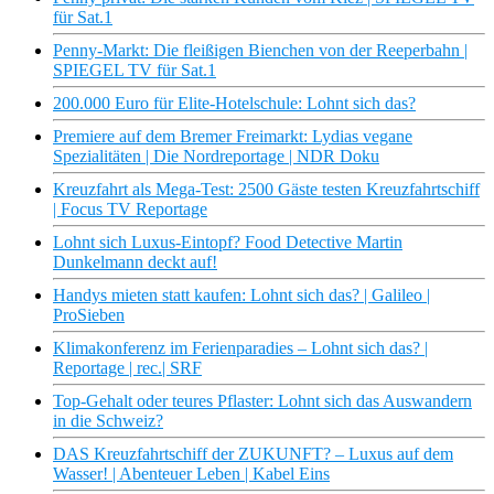
für Sat.1
Penny-Markt: Die fleißigen Bienchen von der Reeperbahn |
SPIEGEL TV für Sat.1
200.000 Euro für Elite-Hotelschule: Lohnt sich das?
Premiere auf dem Bremer Freimarkt: Lydias vegane
Spezialitäten | Die Nordreportage | NDR Doku
Kreuzfahrt als Mega-Test: 2500 Gäste testen Kreuzfahrtschiff
| Focus TV Reportage
Lohnt sich Luxus-Eintopf? Food Detective Martin
Dunkelmann deckt auf!
Handys mieten statt kaufen: Lohnt sich das? | Galileo |
ProSieben
Klimakonferenz im Ferienparadies – Lohnt sich das? |
Reportage | rec.| SRF
Top-Gehalt oder teures Pflaster: Lohnt sich das Auswandern
in die Schweiz?
DAS Kreuzfahrtschiff der ZUKUNFT? – Luxus auf dem
Wasser! | Abenteuer Leben | Kabel Eins