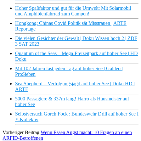
Hoher Spaßfaktor und gut für die Umwelt: Mit Solarmobil
und Amphibienfahrrad zum Campen!
Hongkong: Chinas Covid Politik sät Misstrauen | ARTE
Reportage
Die vielen Gesichter der Gewalt | Doku Wissen hoch 2 | ZDF
3 SAT 2023
Quantum of the Seas – Mega-Freizeitpark auf hoher See | HD
Doku
Mit 102 Jahren fast jeden Tag auf hoher See | Galileo |
ProSieben
Sea Shepherd – Verfolgungsjagd auf hoher See | Doku HD |
ARTE
5000 Passagiere & 337m lang! Harro als Hausmeister auf
hoher See
Selbstversuch Gorch Fock : Bundeswehr Drill auf hoher See I
Y-Kollektiv
Vorheriger Beitrag
Wenn Essen Angst macht: 10 Fragen an einen
ARFID-Betroffenen