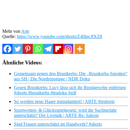
Mehr von
Arte
Quelle:
https://www.youtube.com/shorts/Z40lpcJfXZ8
Ähnliche Videos:
Gemeinsam gegen den Brustkrebs: Die „Brustkrebs-Sprotten“
aus SH | Die Nordreportage | NDR Doku
Gegen Brustkrebs: Lucy lässt sich ihr Brustgewebe entfernen
#shorts #brustkrebs #trudoku #zdf
So werden neue Haare transplantiert! | ARTE #reshorts
Sportwetten- & Glücksspielgesetz: wird die Suchtgefahr
unterschätzt? Der Livetalk | ARTE Re: Saloon
Sind Frauen unterschätzt im Handwerk? #shorts