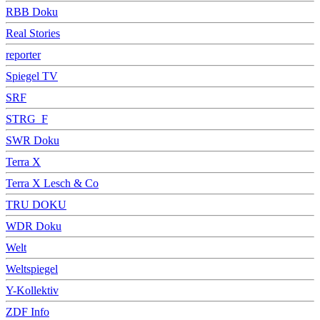
RBB Doku
Real Stories
reporter
Spiegel TV
SRF
STRG_F
SWR Doku
Terra X
Terra X Lesch & Co
TRU DOKU
WDR Doku
Welt
Weltspiegel
Y-Kollektiv
ZDF Info