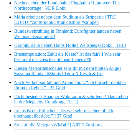
Nachts neben der Landebahn: Flughafen Hannover | Die
Nordreportage | NDR Doku
Maria arbeitet neben dem Studium als Stripperin | TRU
DOKU #zdf #trudoku #funk #short #strippen
Bundeswehrübung in Finnland: Eurofighter landen neben
Weihnachtsmanndorf!
Karibikurlaub neben Haitis Hölle | Weltspiegel Doku | Teil 1
Brustamputation: Zahlt die Kasse? Ist das fair? I Wie sehr
bestimmt das Geschlecht mein Leben? #8
Diesen Meteoritenschauer sehr Ihr mit dem bloßen Auge |
Suzanna Randall #Shorts | Terra X Lesch & Co
Nach Verkehrsunfall und Amputation: “Ich bin sehr dankbar
für mein Leben.” I 37 Grad
Dicht besiedelt, knapper Wohnraum & sehr teuer! Das Leben
in der Megacity Hongkong |Teil 1|
Lukas ist ein Frühchen: „Es war sehr unsicher, ob ich
überhaupt überlebe.” I 37 Grad
So läuft die Metzger-WM ab! | ARTE #reshorts