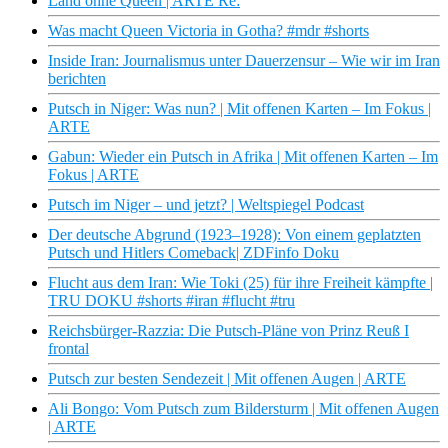
Land ohne Queen | ARTE Re:
Was macht Queen Victoria in Gotha? #mdr #shorts
Inside Iran: Journalismus unter Dauerzensur – Wie wir im Iran
berichten
Putsch in Niger: Was nun? | Mit offenen Karten – Im Fokus |
ARTE
Gabun: Wieder ein Putsch in Afrika | Mit offenen Karten – Im
Fokus | ARTE
Putsch im Niger – und jetzt? | Weltspiegel Podcast
Der deutsche Abgrund (1923–1928): Von einem geplatzten
Putsch und Hitlers Comeback| ZDFinfo Doku
Flucht aus dem Iran: Wie Toki (25) für ihre Freiheit kämpfte |
TRU DOKU #shorts #iran #flucht #tru
Reichsbürger-Razzia: Die Putsch-Pläne von Prinz Reuß I
frontal
Putsch zur besten Sendezeit | Mit offenen Augen | ARTE
Ali Bongo: Vom Putsch zum Bildersturm | Mit offenen Augen
| ARTE