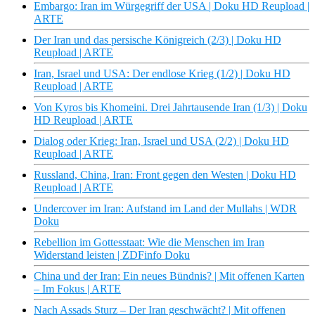
Embargo: Iran im Würgegriff der USA | Doku HD Reupload |
ARTE
Der Iran und das persische Königreich (2/3) | Doku HD
Reupload | ARTE
Iran, Israel und USA: Der endlose Krieg (1/2) | Doku HD
Reupload | ARTE
Von Kyros bis Khomeini. Drei Jahrtausende Iran (1/3) | Doku
HD Reupload | ARTE
Dialog oder Krieg: Iran, Israel und USA (2/2) | Doku HD
Reupload | ARTE
Russland, China, Iran: Front gegen den Westen | Doku HD
Reupload | ARTE
Undercover im Iran: Aufstand im Land der Mullahs | WDR
Doku
Rebellion im Gottesstaat: Wie die Menschen im Iran
Widerstand leisten | ZDFinfo Doku
China und der Iran: Ein neues Bündnis? | Mit offenen Karten
– Im Fokus | ARTE
Nach Assads Sturz – Der Iran geschwächt? | Mit offenen