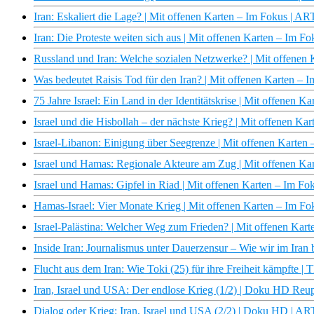
Iran: Eskaliert die Lage? | Mit offenen Karten – Im Fokus | A
Iran: Die Proteste weiten sich aus | Mit offenen Karten – Im F
Russland und Iran: Welche sozialen Netzwerke? | Mit offenen
Was bedeutet Raisis Tod für den Iran? | Mit offenen Karten –
75 Jahre Israel: Ein Land in der Identitätskrise | Mit offenen 
Israel und die Hisbollah – der nächste Krieg? | Mit offenen K
Israel-Libanon: Einigung über Seegrenze | Mit offenen Karten
Israel und Hamas: Regionale Akteure am Zug | Mit offenen Ka
Israel und Hamas: Gipfel in Riad | Mit offenen Karten – Im F
Hamas-Israel: Vier Monate Krieg | Mit offenen Karten – Im F
Israel-Palästina: Welcher Weg zum Frieden? | Mit offenen Kar
Inside Iran: Journalismus unter Dauerzensur – Wie wir im Iran 
Flucht aus dem Iran: Wie Toki (25) für ihre Freiheit kämpfte 
Iran, Israel und USA: Der endlose Krieg (1/2) | Doku HD Re
Dialog oder Krieg: Iran, Israel und USA (2/2) | Doku HD | A