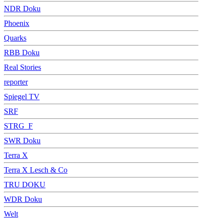
NDR Doku
Phoenix
Quarks
RBB Doku
Real Stories
reporter
Spiegel TV
SRF
STRG_F
SWR Doku
Terra X
Terra X Lesch & Co
TRU DOKU
WDR Doku
Welt