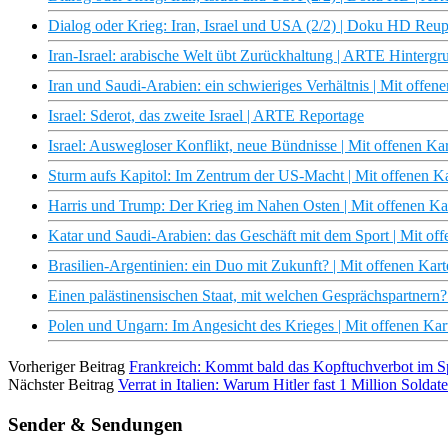
Dialog oder Krieg: Iran, Israel und USA (2/2) | Doku HD Reu
Iran-Israel: arabische Welt übt Zurückhaltung | ARTE Hintergr
Iran und Saudi-Arabien: ein schwieriges Verhältnis | Mit offe
Israel: Sderot, das zweite Israel | ARTE Reportage
Israel: Auswegloser Konflikt, neue Bündnisse | Mit offenen K
Sturm aufs Kapitol: Im Zentrum der US-Macht | Mit offenen 
Harris und Trump: Der Krieg im Nahen Osten | Mit offenen K
Katar und Saudi-Arabien: das Geschäft mit dem Sport | Mit o
Brasilien-Argentinien: ein Duo mit Zukunft? | Mit offenen Ka
Einen palästinensischen Staat, mit welchen Gesprächspartnern
Polen und Ungarn: Im Angesicht des Krieges | Mit offenen Ka
Vorheriger Beitrag
Frankreich: Kommt bald das Kopftuchverbot im S
Nächster Beitrag
Verrat in Italien: Warum Hitler fast 1 Million Sold
Sender & Sendungen