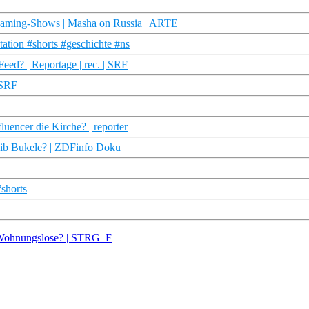
 Gaming-Shows | Masha on Russia | ARTE
ation #shorts #geschichte #ns
eed? | Reportage | rec. | SRF
 SRF
uencer die Kirche? | reporter
ayib Bukele? | ZDFinfo Doku
#shorts
t Wohnungslose? | STRG_F