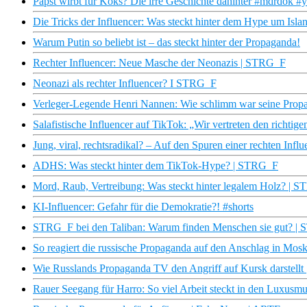
Papst wirbt für Koks? Die irre Geschichte dahinter #mdrdok #y
Die Tricks der Influencer: Was steckt hinter dem Hype um Islan
Warum Putin so beliebt ist – das steckt hinter der Propaganda!
Rechter Influencer: Neue Masche der Neonazis | STRG_F
Neonazi als rechter Influencer? I STRG_F
Verleger-Legende Henri Nannen: Wie schlimm war seine Pro
Salafistische Influencer auf TikTok: „Wir vertreten den richtige
Jung, viral, rechtsradikal? – Auf den Spuren einer rechten Infl
ADHS: Was steckt hinter dem TikTok-Hype? | STRG_F
Mord, Raub, Vertreibung: Was steckt hinter legalem Holz? | 
KI-Influencer: Gefahr für die Demokratie?! #shorts
STRG_F bei den Taliban: Warum finden Menschen sie gut? |
So reagiert die russische Propaganda auf den Anschlag in Mo
Wie Russlands Propaganda TV den Angriff auf Kursk darstellt
Rauer Seegang für Harro: So viel Arbeit steckt in den Luxusmus