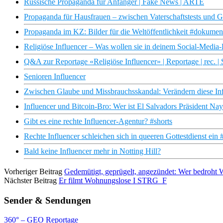
Russische Propaganda für Anfänger | Fake News | ARTE
Propaganda für Hausfrauen – zwischen Vaterschaftstests und
Propaganda im KZ: Bilder für die Weltöffentlichkeit #dokument
Religiöse Influencer – Was wollen sie in deinem Social-Media-F
Q&A zur Reportage «Religiöse Influencer» | Reportage | rec. |
Senioren Influencer
Zwischen Glaube und Missbrauchsskandal: Verändern diese Infl
Influencer und Bitcoin-Bro: Wer ist El Salvadors Präsident N
Gibt es eine rechte Influencer-Agentur? #shorts
Rechte Influencer schleichen sich in queeren Gottestdienst ein 
Bald keine Influencer mehr in Notting Hill?
Vorheriger Beitrag
Gedemütigt, geprügelt, angezündet: Wer bedroh
Nächster Beitrag
Er filmt Wohnungslose I STRG_F
Sender & Sendungen
360° – GEO Reportage