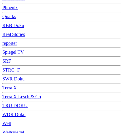
Phoenix
Quarks
RBB Doku
Real Stories
reporter
Spiegel TV
SRF
STRG_F
SWR Doku
Terra X
Terra X Lesch & Co
TRU DOKU
WDR Doku
Welt
Weltspiegel