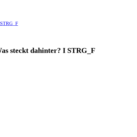
 I STRG_F
Was steckt dahinter? I STRG_F