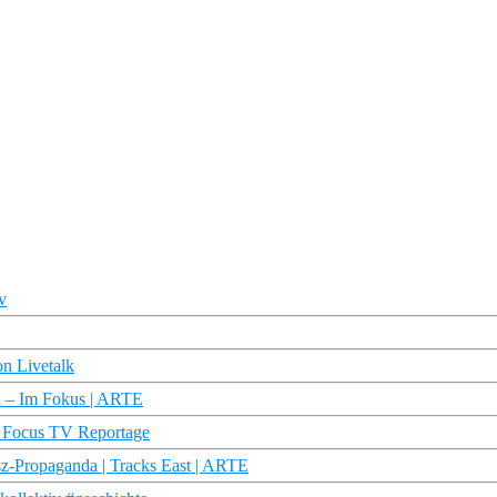
v
n Livetalk
en – Im Fokus | ARTE
| Focus TV Reportage
sz-Propaganda | Tracks East | ARTE