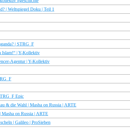
kollektiv #geschichte
d? | Weltspiegel Doku | Teil 1
paganda? | STRG_F
n Islam!“ | Y-Kollektiv
uencer-Agentur | Y-Kollektiv
STRG_F
 STRG_F Epic
skau & die Wahl | Masha on Russia | ARTE
 | Masha on Russia | ARTE
cheln | Galileo | ProSieben