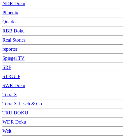
NDR Doku
Phoenix
Quarks
RBB Doku
Real Stories
reporter
Spiegel TV
SRF
STRG_F
SWR Doku
Terra X
Terra X Lesch & Co
TRU DOKU
WDR Doku
Welt