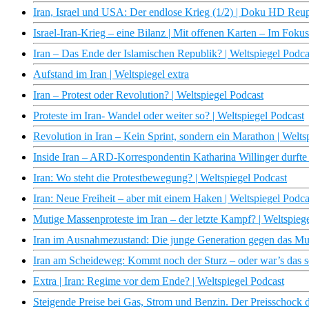
Iran, Israel und USA: Der endlose Krieg (1/2) | Doku HD Re
Israel-Iran-Krieg – eine Bilanz | Mit offenen Karten – Im Fok
Iran – Das Ende der Islamischen Republik? | Weltspiegel Podca
Aufstand im Iran | Weltspiegel extra
Iran – Protest oder Revolution? | Weltspiegel Podcast
Proteste im Iran- Wandel oder weiter so? | Weltspiegel Podcast
Revolution in Iran – Kein Sprint, sondern ein Marathon | Welts
Inside Iran – ARD-Korrespondentin Katharina Willinger durfte 
Iran: Wo steht die Protestbewegung? | Weltspiegel Podcast
Iran: Neue Freiheit – aber mit einem Haken | Weltspiegel Podca
Mutige Massenproteste im Iran – der letzte Kampf? | Weltspieg
Iran im Ausnahmezustand: Die junge Generation gegen das Mul
Iran am Scheideweg: Kommt noch der Sturz – oder war’s das s
Extra | Iran: Regime vor dem Ende? | Weltspiegel Podcast
Steigende Preise bei Gas, Strom und Benzin. Der Preisschock