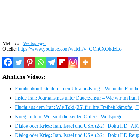
Mehr von
Weltspiegel
Quelle:
https://www.youtube.com/watch?v=QOh0XOkdeLo
Ähnliche Videos:
Familienkonflikte durch den Ukraine-Krieg – Wenn die Familie 
Inside Iran: Journalismus unter Dauerzensur – Wie wir im Iran 
Flucht aus dem Iran: Wie Toki (25) für ihre Freiheit kämpfte 
Krieg im Iran: Wer sind die zivilen Opfer? | Weltspiegel
Dialog oder Krieg: Iran, Israel und USA (2/2) | Doku HD | A
Dialog oder Krieg: Iran, Israel und USA (2/2) | Doku HD Reu