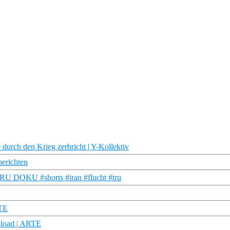
durch den Krieg zerbricht | Y-Kollektiv
berichten
| TRU DOKU #shorts #iran #flucht #tru
RTE
pload | ARTE