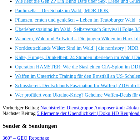
Wie liebt die Gen Z? Ein Blind Date über Sex, Liebe und Glüc
Paulinzella – Der Schatz im Wald | MDR DOK
Pflanzen, ernten und genießen – Leben im Teutoburger Wald |
Überlebenstraining im Wald | Selbstversuch Survival | Folge 3/
Wandern, Wald und Aufwind – Die jungen Wilden im Harz | di
Norddeutschlands Wäler: Sind im Wald! | die nordstory | ND
Kälte, Hunger, Dunkelheit: 24 Stunden überleben im Wald | Di
Operation HAMSTER: Wie die Stasi einen CIA-Spion im D
Waffen im Unterricht: Training für den Ernstfall an US-Schulen
Schussbereit: Deutschlands Faszination für Waffen | ZDFinfo
Wer profitiert vom Ukraine-Krieg? Geheime Waffen-Deals für 
Vorheriger Beitrag
Nachtstreife: Dienstgruppe Autoposer #ndr #doku 
Nächster Beitrag
5 Elemente der Unendlichkeit | Doku HD Reuploa
Sender & Sendungen
360° – GEO Reportage