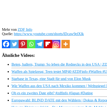
Mehr von
ZDF Info
Quelle:
https://www.youtube.com/shorts/lDcaw9elXlk
Ähnliche Videos:
Beten, ballern, Trump: So leben die Rednecks in den USA | 
Waffen als Spielzeug: Teen testet MP40 #ZDFinfo #Waffen 
Starbase in Texas, eine Stadt für und von Elon Musk
Wie Waffen aus den USA nach Mexiko kommen | Weltspiegel 
Ob es ein zweites Date gibt? #zdfinfo #Japan #Dating
Europawahl: BLIND DATE mit den Wählern | Dokus & Repor