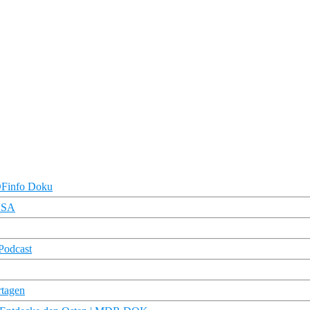
ZDFinfo Doku
#USA
Podcast
tagen