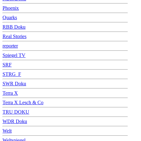
Phoenix
Quarks
RBB Doku
Real Stories
reporter
Spiegel TV
SRF
STRG_F
SWR Doku
Terra X
Terra X Lesch & Co
TRU DOKU
WDR Doku
Welt
Weltspiegel