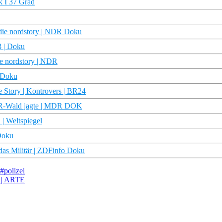
k I 37 Grad
 die nordstory | NDR Doku
3 | Doku
e nordstory | NDR
R Doku
e Story | Kontrovers | BR24
DR-Wald jagte | MDR DOK
 | Weltspiegel
 Doku
das Militär | ZDFinfo Doku
#polizei
d | ARTE