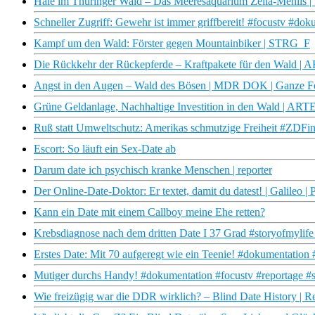
Haie im Thüringer Wald – Das Meeresaquarium Zella-Mehlis
Schneller Zugriff: Gewehr ist immer griffbereit! #focustv #do
Kampf um den Wald: Förster gegen Mountainbiker | STRG_F
Die Rückkehr der Rückepferde – Kraftpakete für den Wald | 
Angst in den Augen – Wald des Bösen | MDR DOK | Ganze F
Grüne Geldanlage, Nachhaltige Investition in den Wald | ART
Ruß statt Umweltschutz: Amerikas schmutzige Freiheit #ZDFi
Escort: So läuft ein Sex-Date ab
Darum date ich psychisch kranke Menschen | reporter
Der Online-Date-Doktor: Er textet, damit du datest! | Galileo |
Kann ein Date mit einem Callboy meine Ehe retten?
Krebsdiagnose nach dem dritten Date I 37 Grad #storyofmylife
Erstes Date: Mit 70 aufgeregt wie ein Teenie! #dokumentation 
Mutiger durchs Handy! #dokumentation #focustv #reportage #sm
Wie freizügig war die DDR wirklich? – Blind Date History |