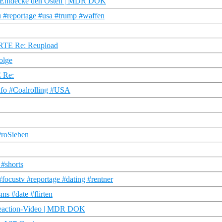
 | Entdecke den Osten | MDR DOK
ku #reportage #usa #trump #waffen
ARTE Re: Reupload
olge
E Re:
nfo #Coalrolling #USA
 ProSieben
 #shorts
#focustv #reportage #dating #rentner
s #date #flirten
 Reaction‑Video | MDR DOK