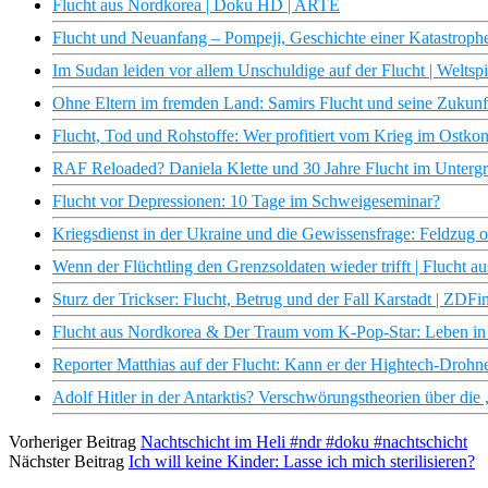
Flucht aus Nordkorea | Doku HD | ARTE
Flucht und Neuanfang – Pompeji, Geschichte einer Katastrop
Im Sudan leiden vor allem Unschuldige auf der Flucht | Weltsp
Ohne Eltern im fremden Land: Samirs Flucht und seine Zukunf
Flucht, Tod und Rohstoffe: Wer profitiert vom Krieg im Ostko
RAF Reloaded? Daniela Klette und 30 Jahre Flucht im Untergru
Flucht vor Depressionen: 10 Tage im Schweigeseminar?
Kriegsdienst in der Ukraine und die Gewissensfrage: Feldzug o
Wenn der Flüchtling den Grenzsoldaten wieder trifft | Flucht
Sturz der Trickser: Flucht, Betrug und der Fall Karstadt | ZDF
Flucht aus Nordkorea & Der Traum vom K-Pop-Star: Leben in de
Reporter Matthias auf der Flucht: Kann er der Hightech-Droh
Adolf Hitler in der Antarktis? Verschwörungstheorien über di
Vorheriger Beitrag
Nachtschicht im Heli #ndr #doku #nachtschicht
Nächster Beitrag
Ich will keine Kinder: Lasse ich mich sterilisieren?