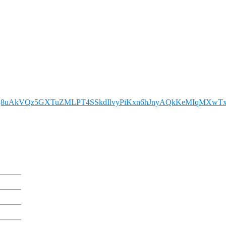
tQ8uAkVQz5GXTuZMLPT4SSkdIlvyPiKxn6hJnyAQkKeMIqMXwT