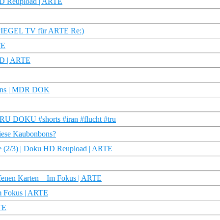
HD Reupload | ARTE
(SPIEGEL TV für ARTE Re:)
TE
HD | ARTE
wins | MDR DOK
| TRU DOKU #shorts #iran #flucht #tru
diese Kaubonbons?
he (2/3) | Doku HD Reupload | ARTE
ffenen Karten – Im Fokus | ARTE
Im Fokus | ARTE
TE