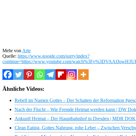
Mehr von
Arte
Quelle:
https://www.google.com/sorry/index?
continue=https://www.youtube.com/watch%3Fv%3DVAAf
Ähnliche Videos:
Rebell im Namen Gottes – Der Schatten der Reformation #gesc
Nach der Flucht – Wie Fremde Heimat werden kann | DW Dok
Ankunft Heimat – Der Hauptbahnhof in Dresden | MDR DOK
Clean Eating, Gottes Nahrung, rohe Leber – Zwischen Versch