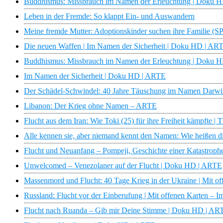
Buddhismus: Missbrauch im Namen der Erleuchtung | Doku 
Leben in der Fremde: So klappt Ein- und Auswandern
Meine fremde Mutter: Adoptionskinder suchen ihre Familie 
Die neuen Waffen | Im Namen der Sicherheit | Doku HD | AR
Buddhismus: Missbrauch im Namen der Erleuchtung | Doku 
Im Namen der Sicherheit | Doku HD | ARTE
Der Schädel-Schwindel: 40 Jahre Täuschung im Namen Dar
Libanon: Der Krieg ohne Namen – ARTE
Flucht aus dem Iran: Wie Toki (25) für ihre Freiheit kämpfte 
Alle kennen sie, aber niemand kennt den Namen: Wie heißen 
Flucht und Neuanfang – Pompeji, Geschichte einer Katastrop
Unwelcomed – Venezolaner auf der Flucht | Doku HD | ARTE
Massenmord und Flucht: 40 Tage Krieg in der Ukraine | Mit o
Russland: Flucht vor der Einberufung | Mit offenen Karten – 
Flucht nach Ruanda – Gib mir Deine Stimme | Doku HD | AR