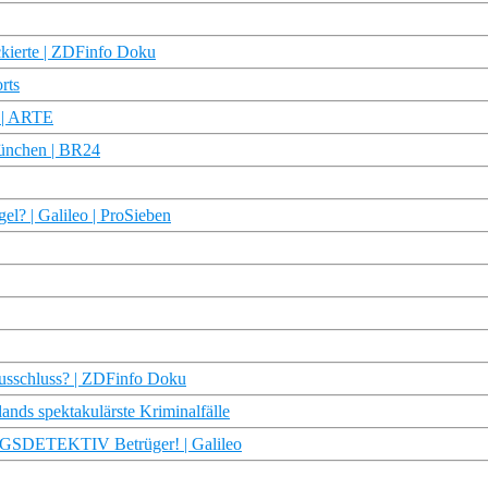
kierte | ZDFinfo Doku
rts
n | ARTE
München | BR24
l? | Galileo | ProSieben
Ausschluss? | ZDFinfo Doku
ands spektakulärste Kriminalfälle
GSDETEKTIV Betrüger! | Galileo