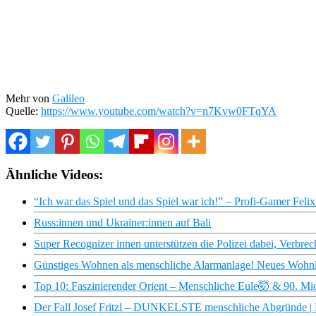
Mehr von
Galileo
Quelle:
https://www.youtube.com/watch?v=n7Kvw0FTqYA
Ähnliche Videos:
“Ich war das Spiel und das Spiel war ich!” – Profi-Gamer Felix 
Russ:innen und Ukrainer:innen auf Bali
Super Recognizer innen unterstützen die Polizei dabei, Verbrech
Günstiges Wohnen als menschliche Alarmanlage! Neues Wohn
Top 10: Faszinierender Orient – Menschliche Eule🤯 & 90. Mi
Der Fall Josef Fritzl – DUNKELSTE menschliche Abgründe | De