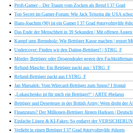
Profi-Gamer – Der Traum vom Zocken als Beruf I 37 Grad
Top Secret im Gamer-Forum: Wie Jack Teixeira die USA schoc
Hans-Joachim (90) ist ein Gamer I 37 Grad #storyofmylife #sho
Das Ende der Menschheit in 39 Sekunden | Mit offenen Auge
Kampf ums Brennholz: Wie Betrüger Kasse machen | report 
Undercover: Finden wir den Dating-Betrüger? | STRG_F
Mörder, Betrüger oder Drogendealer gegen den Fachkräftemange
Refund-Masche: Ein Betrüger packt aus | STRG_F
Refund-Betrüger packt aus I STRG_F
Jan Marsalek: Vom Wirecard-Betrüger zum Spion? I frontal
„Lukaschenko ist für mich ein Betrüger!“ | ARTE #belarus
Betrüger und Deserteure in der British Army: Wem droht der 
Finanzguru? Der Millionen-Betrüger Jürgen Harksen | Deutschl
Einfache Lügen & KI-Fakes: So entlarvt der VERSICHERUN
Verliebt in einen Betrüger I 37 Grad #storyofmylife #shorts