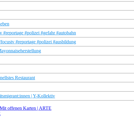
ieben
v #reportage #polizei #gefahr #autobahn
focustv #reportage #polizei #ausbildung
Mayonnaiseherstellung
nellstes Restaurant
tsmigrant:innen | Y-Kollektiv
| Mit offenen Karten | ARTE
E