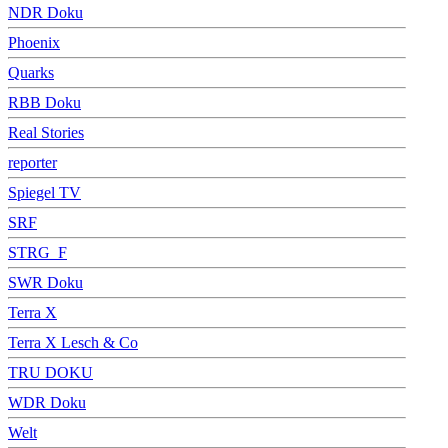
NDR Doku
Phoenix
Quarks
RBB Doku
Real Stories
reporter
Spiegel TV
SRF
STRG_F
SWR Doku
Terra X
Terra X Lesch & Co
TRU DOKU
WDR Doku
Welt