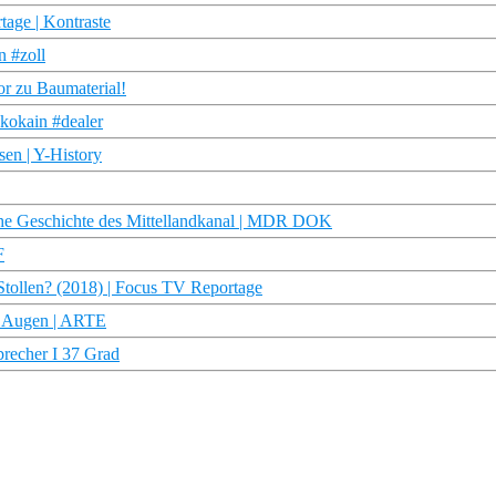
tage | Kontraste
 #zoll
r zu Baumaterial!
#kokain #dealer
en | Y-History
he Geschichte des Mittellandkanal | MDR DOK
F
Stollen? (2018) | Focus TV Reportage
n Augen | ARTE
brecher I 37 Grad