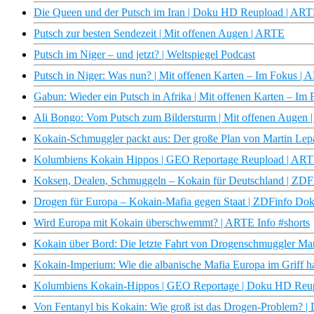
Die Queen und der Putsch im Iran | Doku HD Reupload | AR
Putsch zur besten Sendezeit | Mit offenen Augen | ARTE
Putsch im Niger – und jetzt? | Weltspiegel Podcast
Putsch in Niger: Was nun? | Mit offenen Karten – Im Fokus |
Gabun: Wieder ein Putsch in Afrika | Mit offenen Karten – Im
Ali Bongo: Vom Putsch zum Bildersturm | Mit offenen Augen
Kokain-Schmuggler packt aus: Der große Plan von Martin Le
Kolumbiens Kokain Hippos | GEO Reportage Reupload | AR
Koksen, Dealen, Schmuggeln – Kokain für Deutschland | ZD
Drogen für Europa – Kokain-Mafia gegen Staat | ZDFinfo Do
Wird Europa mit Kokain überschwemmt? | ARTE Info #shorts
Kokain über Bord: Die letzte Fahrt von Drogenschmuggler Ma
Kokain-Imperium: Wie die albanische Mafia Europa im Griff h
Kolumbiens Kokain-Hippos | GEO Reportage | Doku HD Reu
Von Fentanyl bis Kokain: Wie groß ist das Drogen-Problem? |