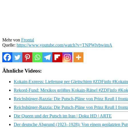
Mehr von
Frontal
Quelle:
https://www.youtube.com/watch?v=TNPWlvbwimA
Ähnliche Videos:
Kokain-Express: Lieferung per Gleitschirm #ZDFinfo #Kokai
Rekord-Fund: Mexikos größtes Kokain-Rätsel #ZDFinfo #Ko
Reichsbürger-Razzia: Die Putsch-Pläne von Prinz Reuß I fronta
Reichsbürger-Razzia: Die Putsch-Pläne von Prinz Reuß I front
Die Queen und der Putsch im Iran | Doku HD | ARTE
Der deutsche Abgrund (1923–1928): Von einem geplatzten Pu