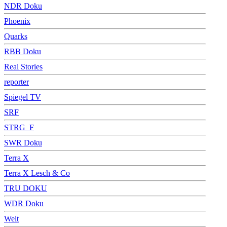
NDR Doku
Phoenix
Quarks
RBB Doku
Real Stories
reporter
Spiegel TV
SRF
STRG_F
SWR Doku
Terra X
Terra X Lesch & Co
TRU DOKU
WDR Doku
Welt