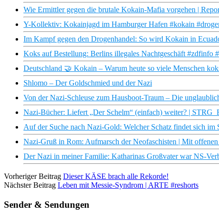
Wie Ermittler gegen die brutale Kokain-Mafia vorgehen | Repor
Y-Kollektiv: Kokainjagd im Hamburger Hafen #kokain #drogen
Im Kampf gegen den Drogenhandel: So wird Kokain in Ecuado
Koks auf Bestellung: Berlins illegales Nachtgeschäft #zdfinfo 
Deutschland 🤝 Kokain – Warum heute so viele Menschen koks
Shlomo – Der Goldschmied und der Nazi
Von der Nazi-Schleuse zum Hausboot-Traum – Die unglaublic
Nazi-Bücher: Liefert „Der Schelm“ (einfach) weiter? | STRG_
Auf der Suche nach Nazi-Gold: Welcher Schatz findet sich im 
Nazi-Gruß in Rom: Aufmarsch der Neofaschisten | Mit offene
Der Nazi in meiner Familie: Katharinas Großvater war NS-Ver
Vorheriger Beitrag
Dieser KÄSE brach alle Rekorde!
Nächster Beitrag
Leben mit Messie-Syndrom | ARTE #reshorts
Sender & Sendungen