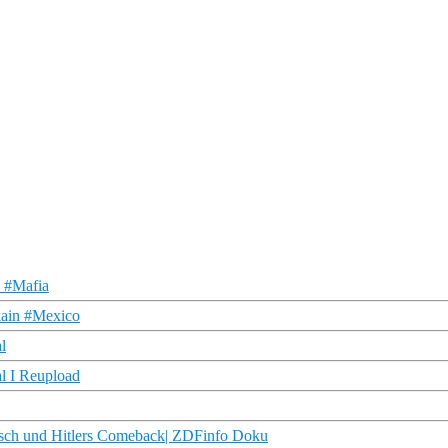
n #Mafia
kain #Mexico
l
al I Reupload
tsch und Hitlers Comeback| ZDFinfo Doku