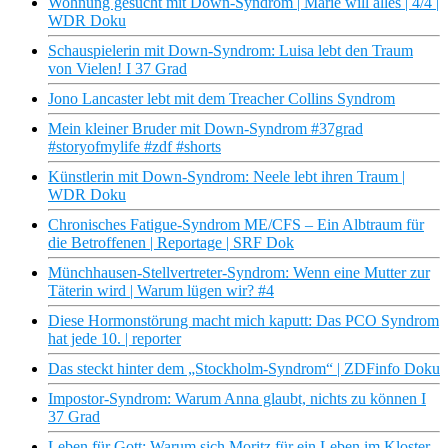
Wohnung gesucht mit Down-Syndrom | Marie will alles | 4/4 |
WDR Doku
Schauspielerin mit Down-Syndrom: Luisa lebt den Traum
von Vielen! I 37 Grad
Jono Lancaster lebt mit dem Treacher Collins Syndrom
Mein kleiner Bruder mit Down-Syndrom #37grad
#storyofmylife #zdf #shorts
Künstlerin mit Down-Syndrom: Neele lebt ihren Traum |
WDR Doku
Chronisches Fatigue-Syndrom ME/CFS – Ein Albtraum für
die Betroffenen | Reportage | SRF Dok
Münchhausen-Stellvertreter-Syndrom: Wenn eine Mutter zur
Täterin wird | Warum lügen wir? #4
Diese Hormonstörung macht mich kaputt: Das PCO Syndrom
hat jede 10. | reporter
Das steckt hinter dem „Stockholm-Syndrom“ | ZDFinfo Doku
Impostor-Syndrom: Warum Anna glaubt, nichts zu können I
37 Grad
Leben für Gott: Warum sich Moritz für ein Leben im Kloster