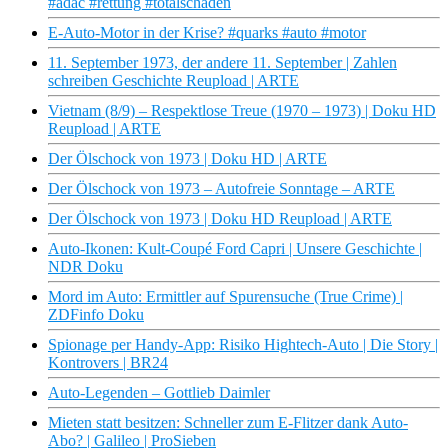
#adac #rettung #totalschaden
E-Auto-Motor in der Krise? #quarks #auto #motor
11. September 1973, der andere 11. September | Zahlen
schreiben Geschichte Reupload | ARTE
Vietnam (8/9) – Respektlose Treue (1970 – 1973) | Doku HD
Reupload | ARTE
Der Ölschock von 1973 | Doku HD | ARTE
Der Ölschock von 1973 – Autofreie Sonntage – ARTE
Der Ölschock von 1973 | Doku HD Reupload | ARTE
Auto-Ikonen: Kult-Coupé Ford Capri | Unsere Geschichte |
NDR Doku
Mord im Auto: Ermittler auf Spurensuche (True Crime) |
ZDFinfo Doku
Spionage per Handy-App: Risiko Hightech-Auto | Die Story |
Kontrovers | BR24
Auto-Legenden – Gottlieb Daimler
Mieten statt besitzen: Schneller zum E-Flitzer dank Auto-
Abo? | Galileo | ProSieben