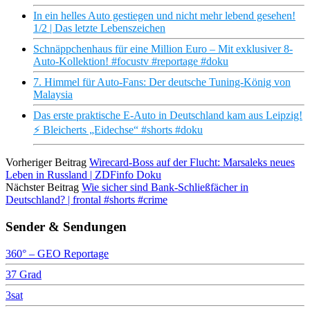
In ein helles Auto gestiegen und nicht mehr lebend gesehen!
1/2 | Das letzte Lebenszeichen
Schnäppchenhaus für eine Million Euro – Mit exklusiver 8-
Auto-Kollektion! #focustv #reportage #doku
7. Himmel für Auto-Fans: Der deutsche Tuning-König von
Malaysia
Das erste praktische E-Auto in Deutschland kam aus Leipzig!
⚡ Bleicherts „Eidechse“ #shorts #doku
Vorheriger Beitrag
Wirecard-Boss auf der Flucht: Marsaleks neues
Leben in Russland | ZDFinfo Doku
Nächster Beitrag
Wie sicher sind Bank-Schließfächer in
Deutschland? | frontal #shorts #crime
Sender & Sendungen
360° – GEO Reportage
37 Grad
3sat