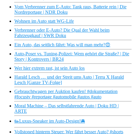
Vom Verbrenner zum E-Auto: Tank raus, Batterie rein | Die
Nordreportage | NDR Doku
Wohnen im Auto statt WG-Life
Verbrenner oder E-Auto? Die Qual der Wahl beim
Fahrzeugkauf | SWR Doku
Ein Auto, das seitlich fährt: Was will man mehr?😍
Auto-Poser vs. Tuning-Polizei: Wem gehört die Straße? | Die
Story | Kontrovers | BR24
Wer hier extrem rast, ist sein Auto los
Harald Lesch … und der Streit ums Auto | Terra X Harald
Lesch [Ganze TV-Folge]
Gebrauchtwagen per Auktion kaufen! #dokumentation
#focustv #reportage #automobile #autos #auto
Moral Machine – Das selbstfahrende Auto | Doku HD |
ARTE
👟Luxus-Sneaker im Auto-Design!🚘
Vollstoned hinterm Steuer: Wer fährt besser Auto? #shorts