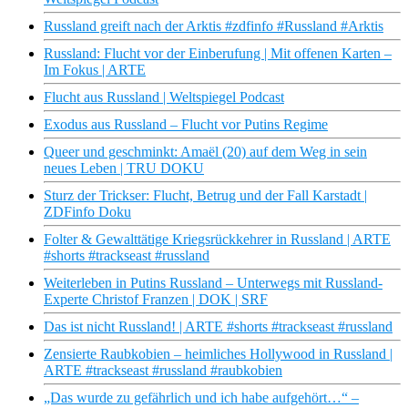
Russland greift nach der Arktis #zdfinfo #Russland #Arktis
Russland: Flucht vor der Einberufung | Mit offenen Karten –
Im Fokus | ARTE
Flucht aus Russland | Weltspiegel Podcast
Exodus aus Russland – Flucht vor Putins Regime
Queer und geschminkt: Amaël (20) auf dem Weg in sein
neues Leben | TRU DOKU
Sturz der Trickser: Flucht, Betrug und der Fall Karstadt |
ZDFinfo Doku
Folter & Gewalttätige Kriegsrückkehrer in Russland | ARTE
#shorts #trackseast #russland
Weiterleben in Putins Russland – Unterwegs mit Russland-
Experte Christof Franzen | DOK | SRF
Das ist nicht Russland! | ARTE #shorts #trackseast #russland
Zensierte Raubkobien – heimliches Hollywood in Russland |
ARTE #trackseast #russland #raubkobien
„Das wurde zu gefährlich und ich habe aufgehört…“ –