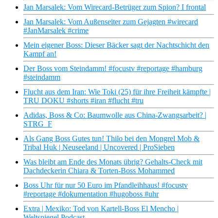
Jan Marsalek: Vom Wirecard-Betrüger zum Spion? I frontal
Jan Marsalek: Vom Außenseiter zum Gejagten #wirecard
#JanMarsalek #crime
Mein eigener Boss: Dieser Bäcker sagt der Nachtschicht den
Kampf an!
Der Boss vom Steindamm! #focustv #reportage #hamburg
#steindamm
Flucht aus dem Iran: Wie Toki (25) für ihre Freiheit kämpfte |
TRU DOKU #shorts #iran #flucht #tru
Adidas, Boss & Co: Baumwolle aus China-Zwangsarbeit? |
STRG_F
Als Gang Boss Gutes tun! Thilo bei den Mongrel Mob &
Tribal Huk | Neuseeland | Uncovered | ProSieben
Was bleibt am Ende des Monats übrig? Gehalts-Check mit
Dachdeckerin Chiara & Torten-Boss Mohammed
Boss Uhr für nur 50 Euro im Pfandleihhaus! #focustv
#reportage #dokumentation #hugoboss #uhr
Extra | Mexiko: Tod von Kartell-Boss El Mencho |
Weltspiegel Podcast