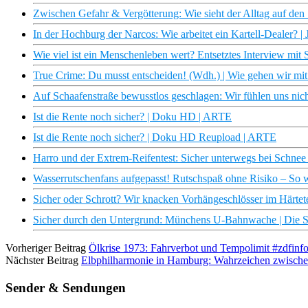
Zwischen Gefahr & Vergötterung: Wie sieht der Alltag auf d
In der Hochburg der Narcos: Wie arbeitet ein Kartell-Dealer
Wie viel ist ein Menschenleben wert? Entsetztes Interview mi
True Crime: Du musst entscheiden! (Wdh.) | Wie gehen wir mi
Auf Schaafenstraße bewusstlos geschlagen: Wir fühlen uns nicht
Ist die Rente noch sicher? | Doku HD | ARTE
Ist die Rente noch sicher? | Doku HD Reupload | ARTE
Harro und der Extrem-Reifentest: Sicher unterwegs bei Schnee
Wasserrutschenfans aufgepasst! Rutschspaß ohne Risiko – So w
Sicher oder Schrott? Wir knacken Vorhängeschlösser im Härtete
Sicher durch den Untergrund: Münchens U-Bahnwache | Die St
Vorheriger Beitrag
Ölkrise 1973: Fahrverbot und Tempolimit #zdfinfo
Nächster Beitrag
Elbphilharmonie in Hamburg: Wahrzeichen zwische
Sender & Sendungen