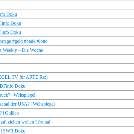
)
info Doku
DFinfo Doku
DFinfo Doku
ortage #geld #bank #lotto
pa Weekly – Die Woche
PIEGEL TV für ARTE Re:)
 ZDFinfo Doku
rück? | Weltspiegel
senal der USA? | Weltspiegel
 | Galileo
ft ziehen wollen I frontal
me | SWR Doku