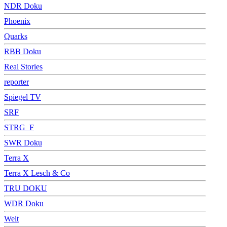
NDR Doku
Phoenix
Quarks
RBB Doku
Real Stories
reporter
Spiegel TV
SRF
STRG_F
SWR Doku
Terra X
Terra X Lesch & Co
TRU DOKU
WDR Doku
Welt