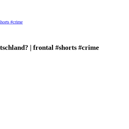
shorts #crime
schland? | frontal #shorts #crime