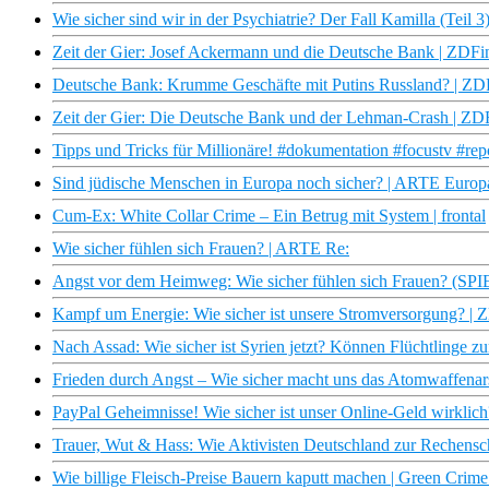
Wie sicher sind wir in der Psychiatrie? Der Fall Kamilla (Teil 3
Zeit der Gier: Josef Ackermann und die Deutsche Bank | ZDF
Deutsche Bank: Krumme Geschäfte mit Putins Russland? | Z
Zeit der Gier: Die Deutsche Bank und der Lehman-Crash | Z
Tipps und Tricks für Millionäre! #dokumentation #focustv #rep
Sind jüdische Menschen in Europa noch sicher? | ARTE Euro
Cum-Ex: White Collar Crime – Ein Betrug mit System | frontal
Wie sicher fühlen sich Frauen? | ARTE Re:
Angst vor dem Heimweg: Wie sicher fühlen sich Frauen? (S
Kampf um Energie: Wie sicher ist unsere Stromversorgung? |
Nach Assad: Wie sicher ist Syrien jetzt? Können Flüchtlinge zu
Frieden durch Angst – Wie sicher macht uns das Atomwaffenar
PayPal Geheimnisse! Wie sicher ist unser Online-Geld wirklich?
Trauer, Wut & Hass: Wie Aktivisten Deutschland zur Rechenscha
Wie billige Fleisch-Preise Bauern kaputt machen | Green Cri