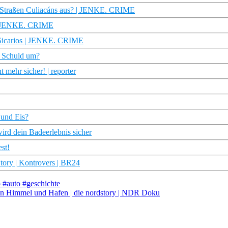
en Straßen Culiacáns aus? | JENKE. CRIME
? | JENKE. CRIME
t Sicarios | JENKE. CRIME
t Schuld um?
 mehr sicher! | reporter
 und Eis?
ird dein Badeerlebnis sicher
st!
ory | Kontrovers | BR24
 #auto #geschichte
n Himmel und Hafen | die nordstory | NDR Doku