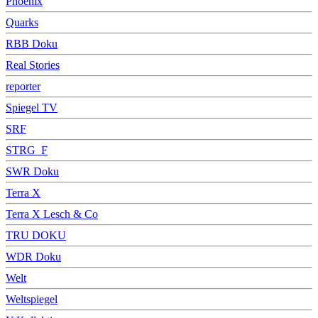
Phoenix
Quarks
RBB Doku
Real Stories
reporter
Spiegel TV
SRF
STRG_F
SWR Doku
Terra X
Terra X Lesch & Co
TRU DOKU
WDR Doku
Welt
Weltspiegel