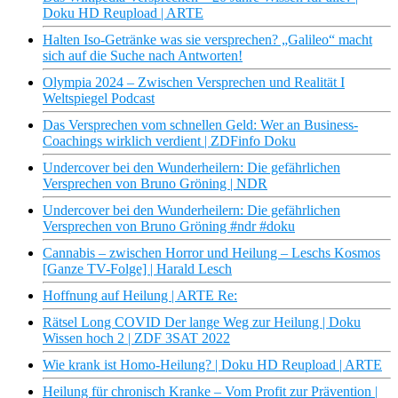
Doku HD Reupload | ARTE
Halten Iso-Getränke was sie versprechen? „Galileo“ macht
sich auf die Suche nach Antworten!
Olympia 2024 – Zwischen Versprechen und Realität I
Weltspiegel Podcast
Das Versprechen vom schnellen Geld: Wer an Business-
Coachings wirklich verdient | ZDFinfo Doku
Undercover bei den Wunderheilern: Die gefährlichen
Versprechen von Bruno Gröning | NDR
Undercover bei den Wunderheilern: Die gefährlichen
Versprechen von Bruno Gröning #ndr #doku
Cannabis – zwischen Horror und Heilung – Leschs Kosmos
[Ganze TV-Folge] | Harald Lesch
Hoffnung auf Heilung | ARTE Re:
Rätsel Long COVID Der lange Weg zur Heilung | Doku
Wissen hoch 2 | ZDF 3SAT 2022
Wie krank ist Homo-Heilung? | Doku HD Reupload | ARTE
Heilung für chronisch Kranke – Vom Profit zur Prävention |