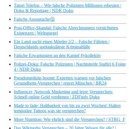
Tatort Telefon – Wie falsche Polizisten Millionen erbeuten |
Doku & Reportage | NDR Doku
Falsche Aussprache🤔
Post-Office-Skandal: Falsche Abrechnungen vernichteten
Existenzen | Weltspiegel
Ein Land sucht einen Mörder 2/2 – Falsche Fährten |
Deutschlands spektakulärste Kriminalfälle
Falsche Erwartungen an den Kampf #ykollektiv
Polizei-Doku: Falsche Polizisten | Nachtstreife Staffel 6 Folge
4 | NDR Doku
Pseudomedizin boomt: Experten warnen vor falschen
Gesundheits-Versprechen | report München | BR24
Influencer, Network Marketing und leere Versprechen:
Schnell online Geld verdienen | ZDFinfo Doku
Made to fade: Haltbarkeit von bis zu zwei Wochen! Halten
temporäre Tattoos was sie versprechen?
More Nutrition: Wie ehrlich sind die Versprechen? | STRG_F
Das Wikipedia Versprechen – 20 Jahre Wissen für alle? |