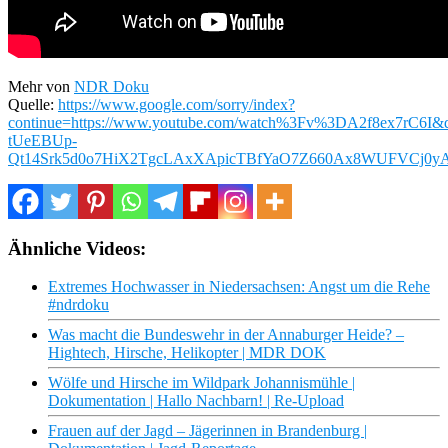
Mehr von
NDR Doku
Quelle:
https://www.google.com/sorry/index?
continue=https://www.youtube.com/watch%3Fv%3DA2f8ex7
tUeEBUp-
Qt14Srk5d0o7HiX2TgcLAxXApicTBfYaO7Z660Ax8WUFVCj0y
Ähnliche Videos:
Extremes Hochwasser in Niedersachsen: Angst um die Rehe
#ndrdoku
Was macht die Bundeswehr in der Annaburger Heide? –
Hightech, Hirsche, Helikopter | MDR DOK
Wölfe und Hirsche im Wildpark Johannismühle |
Dokumentation | Hallo Nachbarn! | Re-Upload
Frauen auf der Jagd – Jägerinnen in Brandenburg |