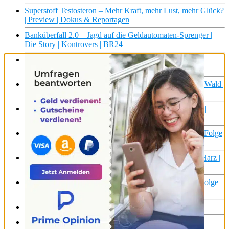
Superstoff Testosteron – Mehr Kraft, mehr Lust, mehr Glück?
| Preview | Dokus & Reportagen
Banküberfall 2.0 – Jagd auf die Geldautomaten-Sprenger |
Die Story | Kontrovers | BR24
Die Jagd boomt: Warum gibt es immer mehr Jäger und
Jägerinnen? | Kontrovers | BR24
Pflanzen, ernten und genießen – Leben im Teutoburger Wald |
die nordstory | NDR Doku
Norddeutschlands Wäler: Sind im Wald! | die nordstory |
NDR Doku
Gewaltmarsch durch Wald und Wasser | Minentaucher: Folge
3 | NDR Doku
Wandern, Wald und Aufwind – Die jungen Wilden im Harz |
die nordstory | NDR
Überlebenstraining im Wald | Selbstversuch Survival | Folge
3/3 | Doku
Paulinzella – Der Schatz im Wald | MDR DOK
Kampf um den Wald: Förster gegen Mountainbiker |