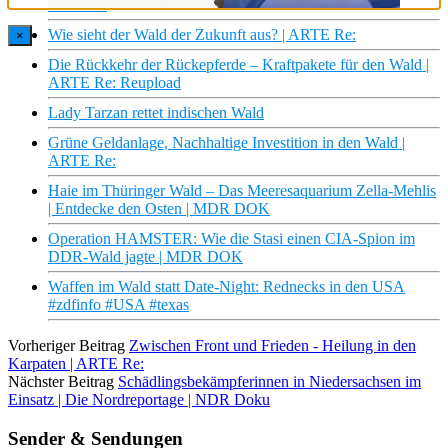
STRG_F
Wie sieht der Wald der Zukunft aus? | ARTE Re:
×
Die Rückkehr der Rückepferde – Kraftpakete für den Wald |
ARTE Re: Reupload
Lady Tarzan rettet indischen Wald
Grüne Geldanlage, Nachhaltige Investition in den Wald |
ARTE Re:
Haie im Thüringer Wald – Das Meeresaquarium Zella-Mehlis
| Entdecke den Osten | MDR DOK
Operation HAMSTER: Wie die Stasi einen CIA-Spion im
DDR-Wald jagte | MDR DOK
Waffen im Wald statt Date-Night: Rednecks in den USA
#zdfinfo #USA #texas
Vorheriger Beitrag
Zwischen Front und Frieden - Heilung in den
Karpaten | ARTE Re:
Nächster Beitrag
Schädlingsbekämpferinnen in Niedersachsen im
Einsatz | Die Nordreportage | NDR Doku
Sender & Sendungen