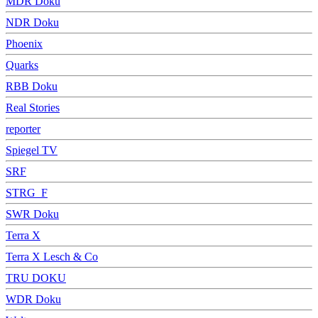
MDR Doku
NDR Doku
Phoenix
Quarks
RBB Doku
Real Stories
reporter
Spiegel TV
SRF
STRG_F
SWR Doku
Terra X
Terra X Lesch & Co
TRU DOKU
WDR Doku