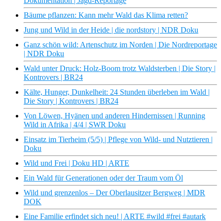
Dokumentation | Jagd-Reportage
Bäume pflanzen: Kann mehr Wald das Klima retten?
Jung und Wild in der Heide | die nordstory | NDR Doku
Ganz schön wild: Artenschutz im Norden | Die Nordreportage
| NDR Doku
Wald unter Druck: Holz-Boom trotz Waldsterben | Die Story |
Kontrovers | BR24
Kälte, Hunger, Dunkelheit: 24 Stunden überleben im Wald |
Die Story | Kontrovers | BR24
Von Löwen, Hyänen und anderen Hindernissen | Running
Wild in Afrika | 4/4 | SWR Doku
Einsatz im Tierheim (5/5) | Pflege von Wild- und Nutztieren |
Doku
Wild und Frei | Doku HD | ARTE
Ein Wald für Generationen oder der Traum vom Öl
Wild und grenzenlos – Der Oberlausitzer Bergweg | MDR
DOK
Eine Familie erfindet sich neu! | ARTE #wild #frei #autark