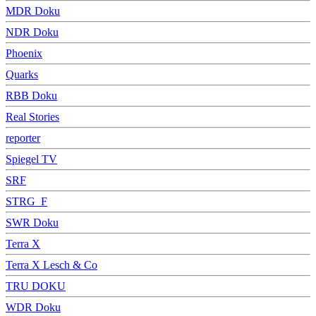
MDR Doku
NDR Doku
Phoenix
Quarks
RBB Doku
Real Stories
reporter
Spiegel TV
SRF
STRG_F
SWR Doku
Terra X
Terra X Lesch & Co
TRU DOKU
WDR Doku