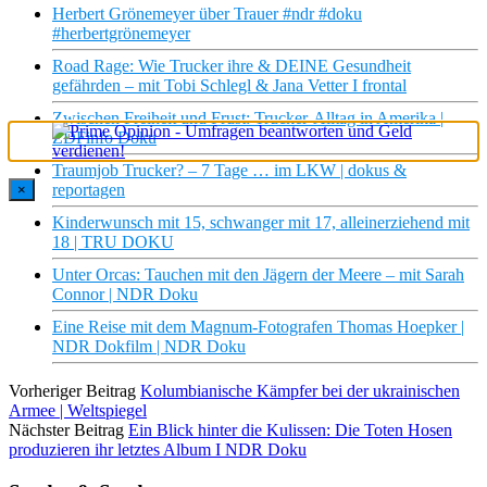
Herbert Grönemeyer über Trauer #ndr #doku
#herbertgrönemeyer
Road Rage: Wie Trucker ihre & DEINE Gesundheit
gefährden – mit Tobi Schlegl & Jana Vetter I frontal
Zwischen Freiheit und Frust: Trucker-Alltag in Amerika |
ZDFinfo Doku
Traumjob Trucker? – 7 Tage … im LKW | dokus &
reportagen
×
Kinderwunsch mit 15, schwanger mit 17, alleinerziehend mit
18 | TRU DOKU
Unter Orcas: Tauchen mit den Jägern der Meere – mit Sarah
Connor | NDR Doku
Eine Reise mit dem Magnum-Fotografen Thomas Hoepker |
NDR Dokfilm | NDR Doku
Vorheriger Beitrag
Kolumbianische Kämpfer bei der ukrainischen
Armee | Weltspiegel
Nächster Beitrag
Ein Blick hinter die Kulissen: Die Toten Hosen
produzieren ihr letztes Album I NDR Doku