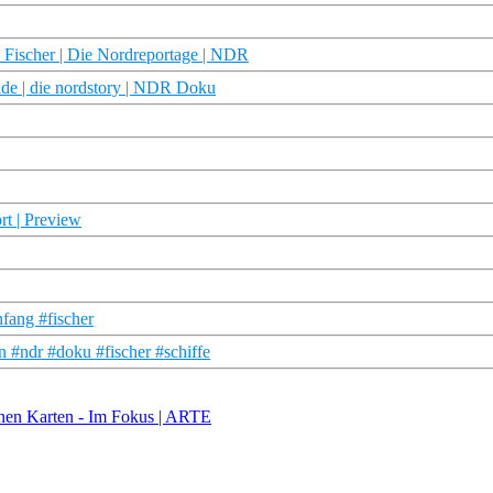
 Fischer | Die Nordreportage | NDR
lde | die nordstory | NDR Doku
rt | Preview
hfang #fischer
 #ndr #doku #fischer #schiffe
fenen Karten - Im Fokus | ARTE