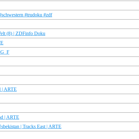
t #schwestern #trudoku #zdf
Welt (8) | ZDFinfo Doku
TE
TRG_F
ad | ARTE
ad | ARTE
Usbekistan | Tracks East | ARTE