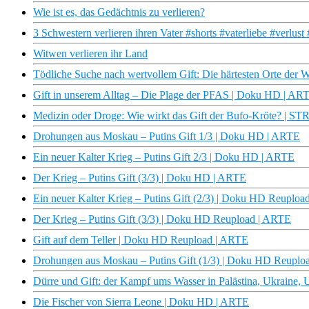
Wie ist es, das Gedächtnis zu verlieren?
3 Schwestern verlieren ihren Vater #shorts #vaterliebe #verlus
Witwen verlieren ihr Land
Tödliche Suche nach wertvollem Gift: Die härtesten Orte der 
Gift in unserem Alltag – Die Plage der PFAS | Doku HD | AR
Medizin oder Droge: Wie wirkt das Gift der Bufo-Kröte? | S
Drohungen aus Moskau – Putins Gift 1/3 | Doku HD | ARTE
Ein neuer Kalter Krieg – Putins Gift 2/3 | Doku HD | ARTE
Der Krieg – Putins Gift (3/3) | Doku HD | ARTE
Ein neuer Kalter Krieg – Putins Gift (2/3) | Doku HD Reuplo
Der Krieg – Putins Gift (3/3) | Doku HD Reupload | ARTE
Gift auf dem Teller | Doku HD Reupload | ARTE
Drohungen aus Moskau – Putins Gift (1/3) | Doku HD Reuplo
Dürre und Gift: der Kampf ums Wasser in Palästina, Ukraine, 
Die Fischer von Sierra Leone | Doku HD | ARTE