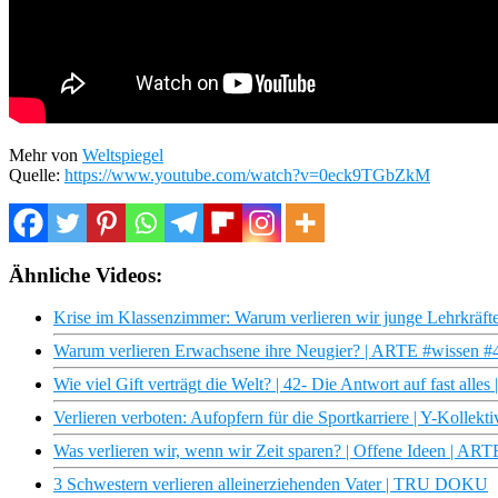
Mehr von
Weltspiegel
Quelle:
https://www.youtube.com/watch?v=0eck9TGbZkM
Ähnliche Videos:
Krise im Klassenzimmer: Warum verlieren wir junge Lehrkräfte
Warum verlieren Erwachsene ihre Neugier? | ARTE #wissen #
Wie viel Gift verträgt die Welt? | 42- Die Antwort auf fast alle
Verlieren verboten: Aufopfern für die Sportkarriere | Y-Kollekti
Was verlieren wir, wenn wir Zeit sparen? | Offene Ideen | ART
3 Schwestern verlieren alleinerziehenden Vater | TRU DOKU