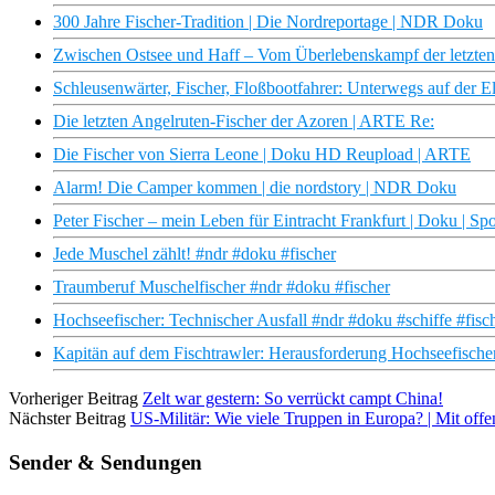
300 Jahre Fischer-Tradition | Die Nordreportage | NDR Doku
Zwischen Ostsee und Haff – Vom Überlebenskampf der letzten
Schleusenwärter, Fischer, Floßbootfahrer: Unterwegs auf der E
Die letzten Angelruten-Fischer der Azoren | ARTE Re:
Die Fischer von Sierra Leone | Doku HD Reupload | ARTE
Alarm! Die Camper kommen | die nordstory | NDR Doku
Peter Fischer – mein Leben für Eintracht Frankfurt | Doku | Spo
Jede Muschel zählt! #ndr #doku #fischer
Traumberuf Muschelfischer #ndr #doku #fischer
Hochseefischer: Technischer Ausfall #ndr #doku #schiffe #fisc
Kapitän auf dem Fischtrawler: Herausforderung Hochseefischen
Vorheriger Beitrag
Zelt war gestern: So verrückt campt China!
Nächster Beitrag
US-Militär: Wie viele Truppen in Europa? | Mit of
Sender & Sendungen