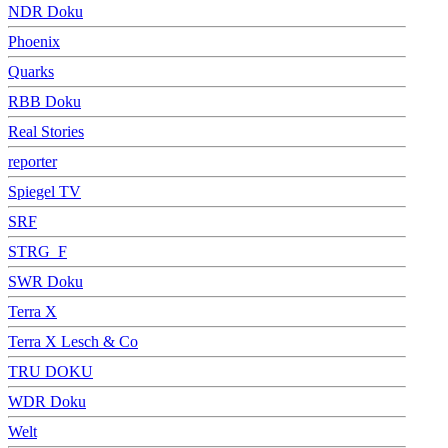
NDR Doku
Phoenix
Quarks
RBB Doku
Real Stories
reporter
Spiegel TV
SRF
STRG_F
SWR Doku
Terra X
Terra X Lesch & Co
TRU DOKU
WDR Doku
Welt