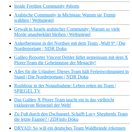
Inside Feeding Community #shorts
Arabische Community in Michigan: Warum sie Trump
wählten | Weltspiegel
Gewalt in Israels arabischer Community: Warum so viele
Morde unaufgeklärt bleiben | Weltspiegel
Ankerbergung in der Nordsee mit dem Team „Wulf 9“ | Die
Nordreportage | NDR Doku
Galileo Reporter Vincent Dehler lüftet gemeinsam mit dem X
Plorer Team die Geheimnisse der Megacity!
Alles für die Urlauber: Dieses Team hält Ferienwohnungen in
Stand | Die Nordreportage | NDR Doku
Rushhour in der Notaufnahme: Leben retten im Team |
SPIEGEL TV
Das Galileo X Plorer Team taucht ein in das vielleicht
exklusivste Reiseziel der Welt!
Zu Fuß durch den Dschungel: Schafft Lucy Shepherds Team
die letzte Etappe? | ZDFinfo Doku
DRYAD: So will ein deutsches Team Waldbrände erkennen