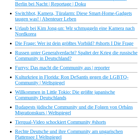
Berlin bei Nacht | Reportage | Doku
Switchbot, Kamera, Türalarm: Diese Smart-Home-Gadgets
taugen was! | Abenteuer Leben
Urlaub bei Kim Jong-un: Wir schmuggeln eine Kamera nach
Nordkorea
Die Frage: Wer ist dein größtes Vorbild? #shorts I Die Frage
Russen unter Generalverdacht? Spaltet der Krieg die russische
Community in Deutschland?
Furrys: Das macht die Community aus | reporter
Kulturkrieg in Florida: Ron DeSantis gegen die LGBTQ-
Community | Weltspiegel
Willkommen in Little Tokio: Die größte japanische
Community Deutschlands
Budapests jüdische Community und die Folgen von Orbáns
Migrationskurs | Weltspiegel
Tierqual-Video schockiert Community #shorts
Rechte Deutsche und ihre Community am ungarischen
Plattensee I Weltspiegel