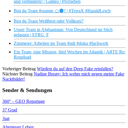
und verhindern! | Galileo | ProSieben
Bist du Team #orange 🍊🟠? | #TerraX #HaraldLesch
Bist du Team Weißbrot oder Vollkorn?
Unser Team in Afghanistan: Von Deutschland im Stich
gelassen | STRG_F
Zimmerer: Arbeiten im Team #ndr #doku #fachwerk
Ein Team, eine Mission, fünf Wochen im Atlantik | ARTE Re:
Reupload
Vorheriger Beitrag
Würdest du auf den Deep Fake reinfallen?
Nächster Beitrag
Nadine Breaty: Ich wehre mich gegen meine Fake
Nacktbilder!
Sender & Sendungen
360° – GEO Reportage
37 Grad
3sat
Abenteuer Leben