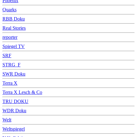
Phoenix
Quarks
RBB Doku
Real Stories
reporter
Spiegel TV
SRF
STRG_F
SWR Doku
Terra X
Terra X Lesch & Co
TRU DOKU
WDR Doku
Welt
Weltspiegel