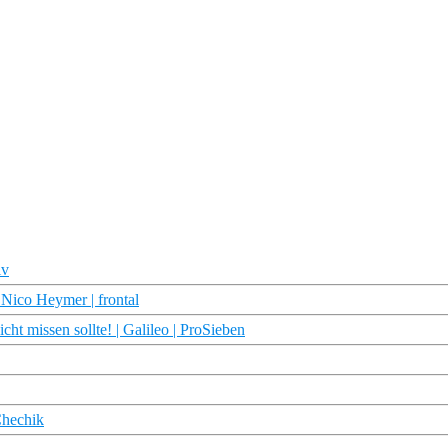
iv
 Nico Heymer | frontal
t missen sollte! | Galileo | ProSieben
Chechik