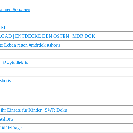
spinnen #phobien
 SRF
e | REUPLOAD | ENTDECKE DEN OSTEN | MDR DOK
te Leben retten #mdrdok #shorts
ht? #ykollektiv
shorts
nd ihr Einsatz für Kinder | SWR Doku
#shorts
t? #DieFrage