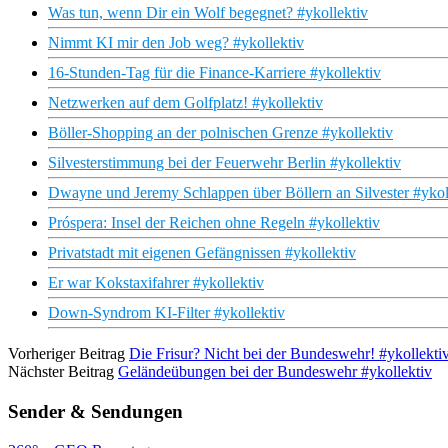
Was tun, wenn Dir ein Wolf begegnet? #ykollektiv
Nimmt KI mir den Job weg? #ykollektiv
16-Stunden-Tag für die Finance-Karriere #ykollektiv
Netzwerken auf dem Golfplatz! #ykollektiv
Böller-Shopping an der polnischen Grenze #ykollektiv
Silvesterstimmung bei der Feuerwehr Berlin #ykollektiv
Dwayne und Jeremy Schlappen über Böllern an Silvester #ykol
Próspera: Insel der Reichen ohne Regeln #ykollektiv
Privatstadt mit eigenen Gefängnissen #ykollektiv
Er war Kokstaxifahrer #ykollektiv
Down-Syndrom KI-Filter #ykollektiv
Vorheriger Beitrag
Die Frisur? Nicht bei der Bundeswehr! #ykollekti
Nächster Beitrag
Geländeübungen bei der Bundeswehr #ykollektiv
Sender & Sendungen