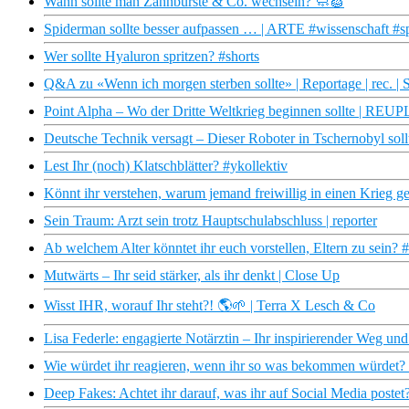
Wann sollte man Zahnbürste & Co. wechseln? 🧼🧽
Spiderman sollte besser aufpassen … | ARTE #wissenschaft #
Wer sollte Hyaluron spritzen? #shorts
Q&A zu «Wenn ich morgen sterben sollte» | Reportage | rec. |
Point Alpha – Wo der Dritte Weltkrieg beginnen sollt
Deutsche Technik versagt – Dieser Roboter in Tschernobyl soll
Lest Ihr (noch) Klatschblätter? #ykollektiv
Könnt ihr verstehen, warum jemand freiwillig in einen Krieg ge
Sein Traum: Arzt sein trotz Hauptschulabschluss | reporter
Ab welchem Alter könntet ihr euch vorstellen, Eltern zu sein? #
Mutwärts – Ihr seid stärker, als ihr denkt | Close Up
Wisst IHR, worauf Ihr steht?! 🌎🌱 | Terra X Lesch & Co
Lisa Federle: engagierte Notärztin – Ihr inspirierender Weg u
Wie würdet ihr reagieren, wenn ihr so was bekommen würdet? 
Deep Fakes: Achtet ihr darauf, was ihr auf Social Media poste