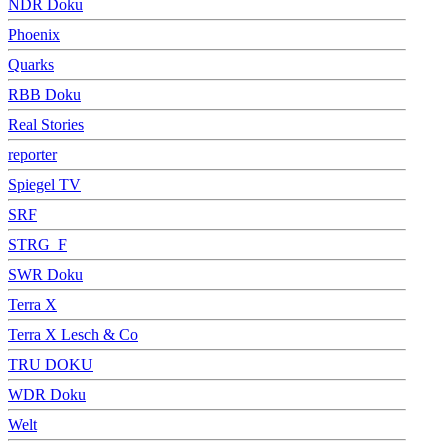
NDR Doku
Phoenix
Quarks
RBB Doku
Real Stories
reporter
Spiegel TV
SRF
STRG_F
SWR Doku
Terra X
Terra X Lesch & Co
TRU DOKU
WDR Doku
Welt