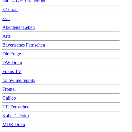
360° – GEO Reportage
37 Grad
3sat
Abenteuer Leben
Arte
Bayerisches Fernsehen
Die Frage
DW Doku
Fokus TV
follow me.reports
Frontal
Galileo
HR Fernsehen
Kabel 1 Doku
MDR Doku