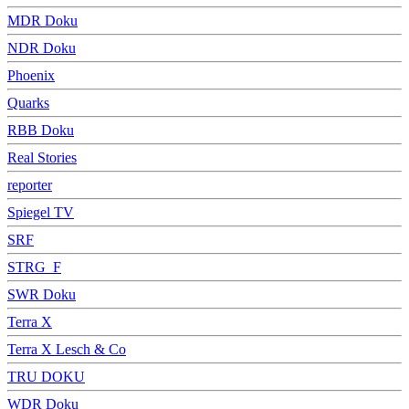
MDR Doku
NDR Doku
Phoenix
Quarks
RBB Doku
Real Stories
reporter
Spiegel TV
SRF
STRG_F
SWR Doku
Terra X
Terra X Lesch & Co
TRU DOKU
WDR Doku