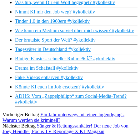
Was tun, wenn Dir ein Wolf begegnet? #ykollektiv
Nimmt KI mir den Job weg? #ykollektiv
Tinder 1.0 in den 1960ern #ykollektiv
Wie kann ein Medium so viel über mich wissen? #ykollektiv
Der brutalste Sport der Welt? #ykollektiv
Tagesväter in Deutschland #ykollektiv
Blutige Fäuste – schneller Ruhm 👊 💥 #ykollektiv
Drama im Schafstall #ykollektiv
Fake-Videos entlarven #ykollektiv
Könnte KI euch im Job ersetzen? #ykollektiv
ADHS: Vom „Zappelphilipp“ zum Social-Media-Trend?
#ykollektiv
Vorheriger Beitrag
Ein Jahr unterwegs mit einer Jugendgang -
Warum werden sie kriminell?
Nächster Beitrag
Sänger & Rettungssanitäter! Der neue Job von
Joey Heindle | Focus TV Reportage X K1 Magazin