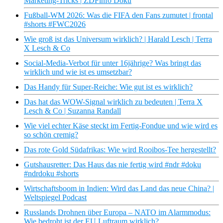
Marketing-Tricks | ZDFinfo Doku
Fußball-WM 2026: Was die FIFA den Fans zumutet | frontal
#shorts #FWC2026
Wie groß ist das Universum wirklich? | Harald Lesch | Terra
X Lesch & Co
Social-Media-Verbot für unter 16jährige? Was bringt das
wirklich und wie ist es umsetzbar?
Das Handy für Super-Reiche: Wie gut ist es wirklich?
Das hat das WOW-Signal wirklich zu bedeuten | Terra X
Lesch & Co | Suzanna Randall
Wie viel echter Käse steckt im Fertig-Fondue und wie wird es
so schön cremig?
Das rote Gold Südafrikas: Wie wird Rooibos-Tee hergestellt?
Gutshausretter: Das Haus das nie fertig wird #ndr #doku
#ndrdoku #shorts
Wirtschaftsboom in Indien: Wird das Land das neue China? |
Weltspiegel Podcast
Russlands Drohnen über Europa – NATO im Alarmmodus:
Wie bedroht ist der EU Luftraum wirklich?