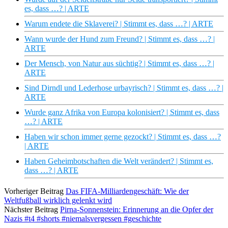
es, dass …? | ARTE
Warum endete die Sklaverei? | Stimmt es, dass …? | ARTE
Wann wurde der Hund zum Freund? | Stimmt es, dass …? |
ARTE
Der Mensch, von Natur aus süchtig? | Stimmt es, dass …? |
ARTE
Sind Dirndl und Lederhose urbayrisch? | Stimmt es, dass …? |
ARTE
Wurde ganz Afrika von Europa kolonisiert? | Stimmt es, dass
…? | ARTE
Haben wir schon immer gerne gezockt? | Stimmt es, dass …?
| ARTE
Haben Geheimbotschaften die Welt verändert? | Stimmt es,
dass …? | ARTE
Vorheriger Beitrag
Das FIFA-Milliardengeschäft: Wie der
Weltfußball wirklich gelenkt wird
Nächster Beitrag
Pirna-Sonnenstein: Erinnerung an die Opfer der
Nazis #t4 #shorts #niemalsvergessen #geschichte