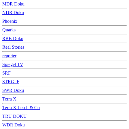
MDR Doku
NDR Doku
Phoenix
Quarks
RBB Doku
Real Stories
reporter
Spiegel TV
SRF
STRG_F
SWR Doku
Terra X
Terra X Lesch & Co
TRU DOKU
WDR Doku