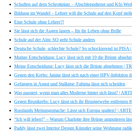
Schuften auf dem Schrottplatz – Abschleppdienst und Kfz-Werks
Bildung im Wandel – Lehrer will die Schule auf den Kopf stell
Eine Schule ohne Lehrer?!
Sie lässt sich die Augen lasern – für ihr Leben ohne Brille
Schule auf der Alm: SO geht Schule anders
Deutsche Schule, schlechte Schule? So schockierend ist PIS
Mutige Entscheidung: Lucy lässt sich mit 19 die Brüste abn
Meine Entscheidung: Lucy lässt sich die Brüste abnehmen 
Gegen den Krebs: Janine lässt sich nach einer HPV-Infektion d
Gefangen in Angst und Stalking: Fahima lässt sich scheiden
Was passiert, wenn man alles Moderne hinter sich lässt? | ART
Gegen Brustkrebs: Lucy lässt sich ihr Brustgewebe entfernen #
Russlands Meinungsmache: Lässt sich Europa spalten? | ARTE
“Ich will leben!” – Warum Charlotte ihre Brüste amputieren läs
Paddy lässt zwei Interior Design Künstler seine Wohnung radi