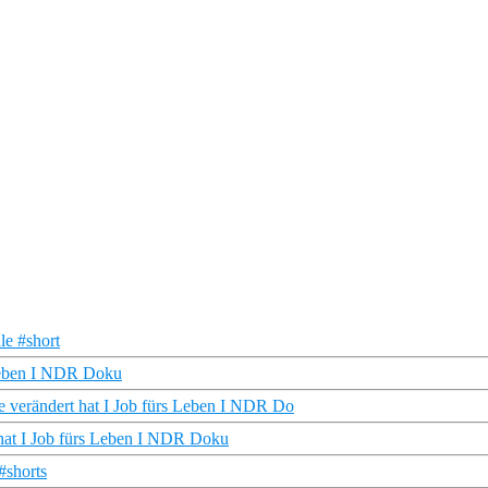
le #short
 Leben I NDR Doku
e verändert hat I Job fürs Leben I NDR Do
hat I Job fürs Leben I NDR Doku
#shorts