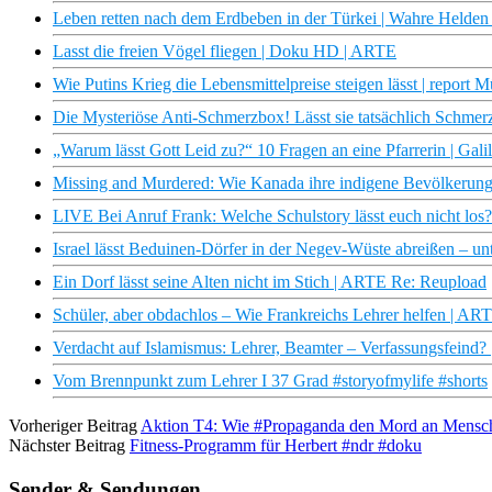
Leben retten nach dem Erdbeben in der Türkei | Wahre Held
Lasst die freien Vögel fliegen | Doku HD | ARTE
Wie Putins Krieg die Lebensmittelpreise steigen lässt | report
Die Mysteriöse Anti-Schmerzbox! Lässt sie tatsächlich Schmer
„Warum lässt Gott Leid zu?“ 10 Fragen an eine Pfarrerin | Gali
Missing and Murdered: Wie Kanada ihre indigene Bevölkerung 
LIVE Bei Anruf Frank: Welche Schulstory lässt euch nicht los?
Israel lässt Beduinen-Dörfer in der Negev-Wüste abreißen – unte
Ein Dorf lässt seine Alten nicht im Stich | ARTE Re: Reupload
Schüler, aber obdachlos – Wie Frankreichs Lehrer helfen | A
Verdacht auf Islamismus: Lehrer, Beamter – Verfassungsfein
Vom Brennpunkt zum Lehrer I 37 Grad #storyofmylife #shorts
Vorheriger Beitrag
Aktion T4: Wie #Propaganda den Mord an Mensche
Nächster Beitrag
Fitness-Programm für Herbert #ndr #doku
Sender & Sendungen