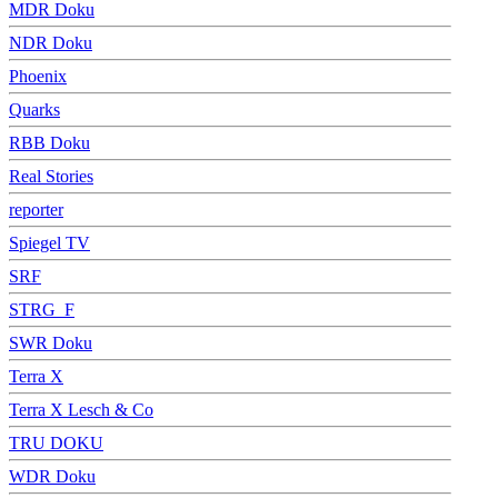
MDR Doku
NDR Doku
Phoenix
Quarks
RBB Doku
Real Stories
reporter
Spiegel TV
SRF
STRG_F
SWR Doku
Terra X
Terra X Lesch & Co
TRU DOKU
WDR Doku