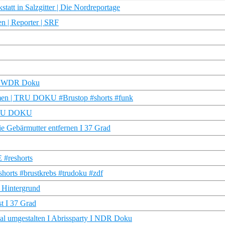
tatt in Salzgitter | Die Nordreportage
en | Reporter | SRF
A | WDR Doku
ehmen | TRU DOKU #Brustop #shorts #funk
| TRU DOKU
ie Gebärmutter entfernen I 37 Grad
E #reshorts
shorts #brustkrebs #trudoku #zdf
 Hintergrund
st I 37 Grad
kal umgestalten I Abrissparty I NDR Doku