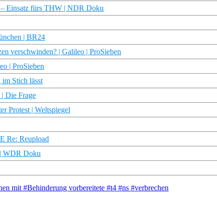
en – Einsatz fürs THW | NDR Doku
 München | BR24
zen verschwinden? | Galileo | ProSieben
leo | ProSieben
im Stich lässt
 | Die Frage
r Protest | Weltspiegel
RTE Re: Reupload
d? | WDR Doku
n mit #Behinderung vorbereitete #t4 #ns #verbrechen